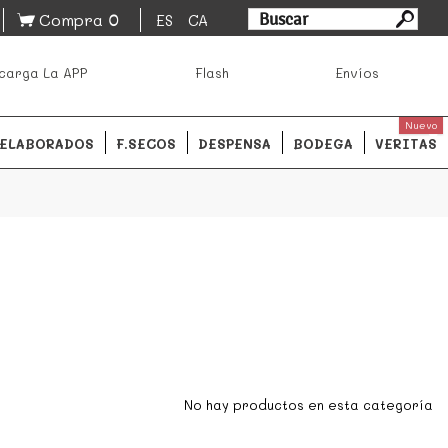
0
Compra
ES
CA
asa los mejores productos de los mejores mercados de
carga La APP
Flash
Envíos
ales.
READ MORE
Nuevo
ELABORADOS
F.SECOS
DESPENSA
BODEGA
VERITAS
No hay productos en esta categoría