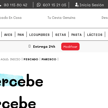
EsDeMercado.com
93 115 80 42
607 15 21 05
Inicia Sesión
os mejores mercados de
EsDeMercado.com
te lleva a c
cado En Casa
Tu Cesta Genuina
Des
Barcelona y de productores loc
READ MORE
AVES
PAN
LEGUMBRES
SETAS
PASTA
LÁCTEOS
Entrega 24h
Modificar
 AQUI:
INICIO
PESCADO
MARISCO
ercebe
rcebe