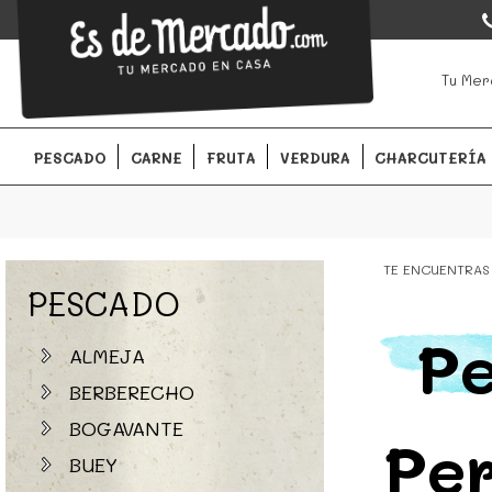
EsDeMercado.com
EsDeMercado.com
te lleva a casa los mejores productos de l
Tu Mer
Barcelona y de productores locales.
PESCADO
CARNE
FRUTA
VERDURA
CHARCUTERÍA
TE ENCUENTRAS
PESCADO
P
ALMEJA
BERBERECHO
BOGAVANTE
Pe
BUEY