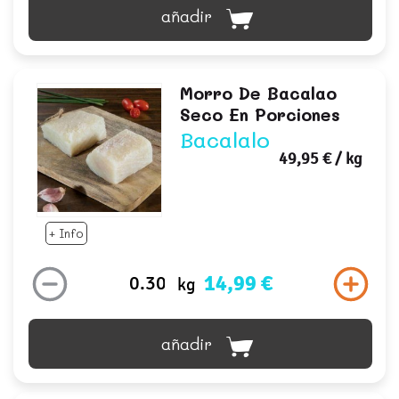
añadir
Morro De Bacalao
Seco En Porciones
Bacalalo
49,95 €
/ kg
+ Info
14,99 €
kg
añadir