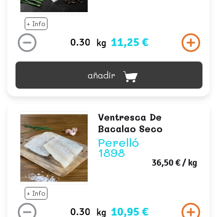
+ Info
11,25 €
kg
añadir
Ventresca De
Bacalao Seco
Perelló
1898
36,50 €
/ kg
+ Info
10,95 €
kg