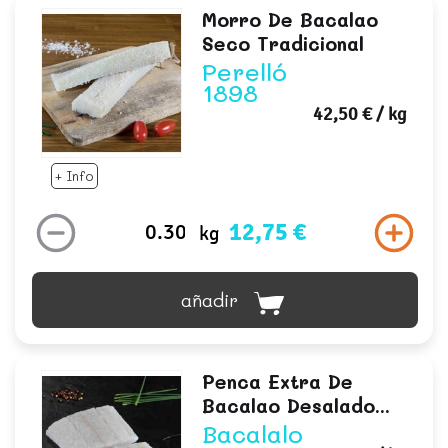
Morro De Bacalao
Seco Tradicional
Perelló
1898
42,50 €
/ kg
+ Info
12,75 €
kg
añadir
Penca Extra De
Bacalao Desalado...
Bacalalo