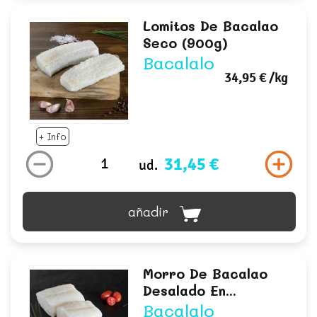
Lomitos De Bacalao
Seco (900g)
Bacalalo
34,95 €
/kg
+ Info
31,45 €
ud.
añadir
Morro De Bacalao
Desalado En...
Bacalalo