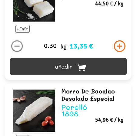
44,50 €
/ kg
+ Info
13,35 €
kg
añadir
Morro De Bacalao
Desalado Especial
Perelló
1898
54,96 €
/ kg