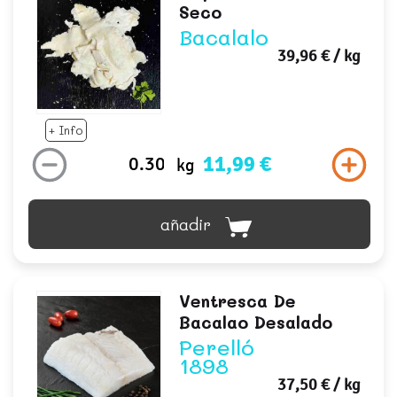
Seco
Bacalalo
39,96 €
/ kg
+ Info
11,99 €
kg
añadir
Ventresca De
Bacalao Desalado
Perelló
1898
37,50 €
/ kg