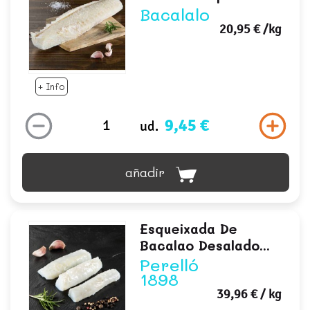
Bacalalo
20,95 €
/kg
+ Info
9,45 €
ud.
añadir
Esqueixada De
Bacalao Desalado...
Perelló
1898
39,96 €
/ kg