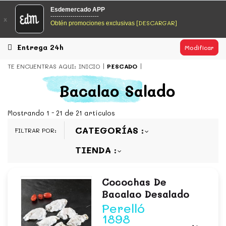
EsDeMercado.com
Esdemercado APP
------------------------
x
[DESCARGAR]
Obtén promociones exclusivas
EsDeMercado.com
te lleva a casa los mejores productos de
los mejores mercados de Barcelona y de productores
locales.
Entrega 24h
Modificar
READ MORE
TE ENCUENTRAS AQUI:
INICIO
PESCADO
EsDeMercado.com
Bacalao Salado
EsDeMercado.com
te lleva a casa los mejores productos de
los mejores mercados de Barcelona y de productores
Mostrando 1 - 21 de 21 artículos
locales.
CATEGORÍAS
FILTRAR POR:
READ MORE
TIENDA
Cocochas De
Bacalao Desalado
Perelló
1898