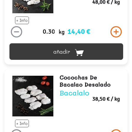
48,00 €
/ kg
+ Info
14,40 €
kg
añadir
Cocochas De
Bacalao Desalado
Bacalalo
38,50 €
/ kg
+ Info