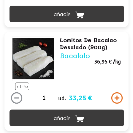
añadir
Lomitos De Bacalao
Desalado (900g)
Bacalalo
36,95 €
/kg
+ Info
33,25 €
ud.
añadir