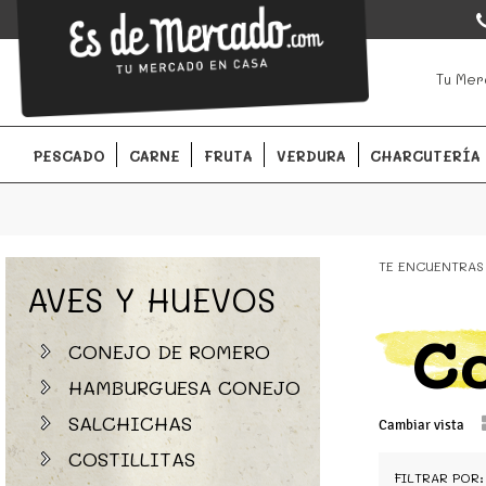
EsDeMercado.com
EsDeMercado.com
te lleva a casa los mejores productos de l
Tu Mer
Barcelona y de productores locales.
PESCADO
CARNE
FRUTA
VERDURA
CHARCUTERÍA
TE ENCUENTRAS
AVES Y HUEVOS
Co
CONEJO DE ROMERO
HAMBURGUESA CONEJO
SALCHICHAS
Cambiar vista
COSTILLITAS
FILTRAR POR: