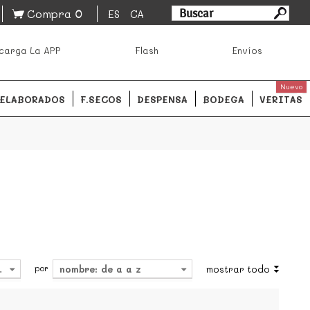
0
Compra
ES
CA
asa los mejores productos de los mejores mercados de
carga La APP
Flash
Envíos
ales.
READ MORE
Nuevo
ELABORADOS
F.SECOS
DESPENSA
BODEGA
VERITAS
por
4
nombre: de a a z
mostrar todo