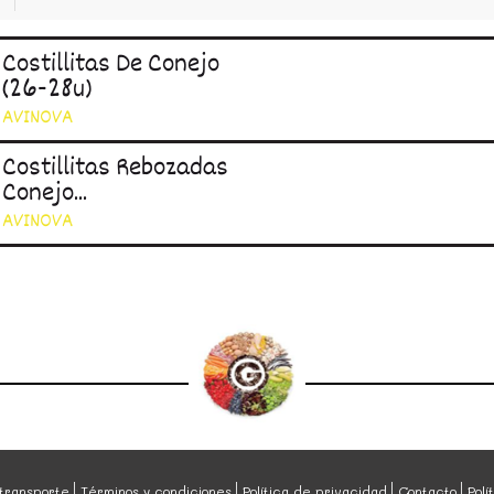
Costillitas De Conejo
(26-28u)
AVINOVA
Costillitas Rebozadas
Conejo...
AVINOVA
transporte
Términos y condiciones
Política de privacidad
Contacto
Polí