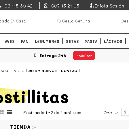
EsDeMercado.com
93 115 80 42
607 15 21 05
Inicia Sesión
os mejores mercados de
EsDeMercado.com
te lleva a c
cado En Casa
Tu Cesta Genuina
Des
Barcelona y de productores loc
READ MORE
AVES
PAN
LEGUMBRES
SETAS
PASTA
LÁCTEOS
Entrega 24h
Modificar
 AQUI:
INICIO
AVES Y HUEVOS
CONEJO
stillitas
2
Ordenar
Mostrando 1 - 2 de 2 artículos
TIENDA