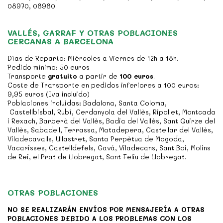
08970, 08980
VALLÉS, GARRAF Y OTRAS POBLACIONES
CERCANAS A BARCELONA
Días de Reparto: Miércoles a Viernes de 12h a 18h.
Pedido mínimo: 50 euros
Transporte
gratuito
a partir de
100 euros
.
Coste de Transporte en pedidos inferiores a 100 euros:
9,95 euros (Iva incluido)
Poblaciones incluidas: Badalona, Santa Coloma,
Castellbisbal, Rubí, Cerdanyola del Vallès, Ripollet, Montcada
i Rexach, Barberà del Vallès, Badia del Vallès, Sant Quirze del
Vallès, Sabadell, Terrassa, Matadepera, Castellar del Vallès,
Viladecavalls, Ullastret, Santa Perpètua de Mogoda,
Vacarisses
, Castelldefels, Gavá, Viladecans, Sant Boi, Molins
de Rei, el Prat de Llobregat, Sant Feliu de Llobregat.
OTRAS POBLACIONES
NO SE REALIZARÁN ENVÍOS POR MENSAJERÍA A OTRAS
POBLACIONES DEBIDO A LOS PROBLEMAS CON LOS