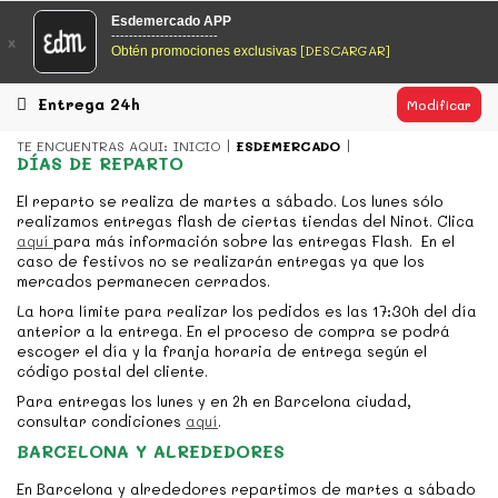
EsDeMercado.com
Esdemercado APP
------------------------
x
[DESCARGAR]
Obtén promociones exclusivas
EsDeMercado.com
te lleva a casa los mejores productos de
los mejores mercados de Barcelona y de productores
locales.
Entrega 24h
Modificar
READ MORE
TE ENCUENTRAS AQUI:
INICIO
ESDEMERCADO
DÍAS DE REPARTO
EsDeMercado.com
El reparto se realiza de martes a sábado. Los lunes sólo
realizamos entregas flash de ciertas tiendas del Ninot. Clica
EsDeMercado.com
te lleva a casa los mejores productos de
aquí
para más información sobre las entregas Flash. En el
los mejores mercados de Barcelona y de productores
caso de festivos no se realizarán entregas ya que los
locales.
mercados permanecen cerrados.
READ MORE
La hora límite para realizar los pedidos es las 17:30h del día
anterior a la entrega. En el proceso de compra se podrá
escoger el día y la franja horaria de entrega según el
código postal del cliente.
Para entregas los lunes y en 2h en Barcelona ciudad,
consultar condiciones
aquí
.
BARCELONA Y ALREDEDORES
En Barcelona y alrededores repartimos de martes a sábado