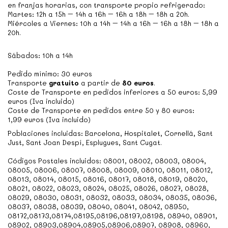
en franjas horarias, con transporte propio refrigerado:
Martes: 12h a 15h – 14h a 16h – 16h a 18h – 18h a 20h.
Miércoles a Viernes: 10h a 14h – 14h a 16h – 16h a 18h – 18h a
20h.
Sábados: 10h a 14h
Pedido mínimo: 30 euros
Transporte
gratuito
a partir de
80 euros
.
Coste de Transporte en pedidos inferiores a 50 euros: 5,99
euros (Iva incluido)
Coste de Transporte en pedidos entre 50 y 80 euros:
1,99 euros (Iva incluido)
Poblaciones incluidas: Barcelona, Hospitalet, Cornellá, Sant
Just, Sant Joan Despí, Esplugues, Sant Cugat.
Códigos Postales incluidos:
0
8001, 08002, 08003, 08004,
08005, 08006, 08007, 08008, 08009, 08010, 08011, 08012,
08013, 08014, 08015, 08016, 08017, 08018, 08019, 08020,
08021, 08022, 08023, 08024, 08025, 08026, 08027, 08028,
08029, 08030, 08031, 08032, 08033, 08034, 08035, 08036,
08037, 08038, 08039, 08040, 08041, 08042, 08950,
08172,08173,08174,08195,08196,08197,08198, 08940, 08901,
08902, 08903,08904,08905,08906,08907, 08908, 08960,