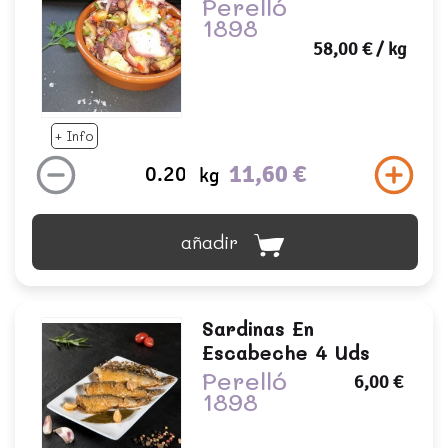
Perelló
1898
58,00 €
/ kg
+ Info
11,60 €
kg
añadir
Sardinas En
Escabeche 4 Uds
Perelló
6,00 €
1898