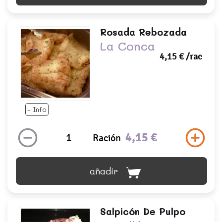
Rosada Rebozada
La Conca
4,15 €
/rac
+ Info
4,15 €
Ración
añadir
Salpicón De Pulpo