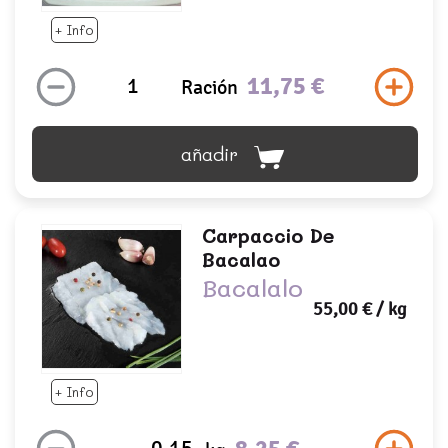
+ Info
11,75 €
Ración
añadir
Carpaccio De
Bacalao
Bacalalo
55,00 €
/ kg
+ Info