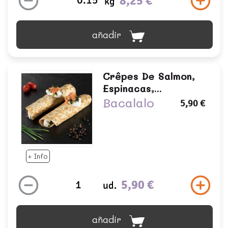
8,25 €
kg
añadir
Crêpes De Salmon,
Espinacas,...
Bacalalo
5,90 €
+ Info
5,90 €
ud.
añadir