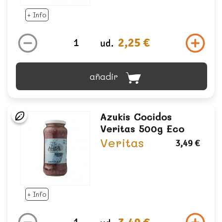
+ Info
2,25 €
ud.
añadir
Azukis Cocidos
Veritas 500g Eco
Veritas
3,49 €
+ Info