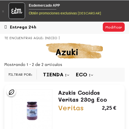
EsDeMercado.com
Esdemercado APP
------------------------
x
[DESCARGAR]
Obtén promociones exclusivas
EsDeMercado.com
te lleva a casa los mejores productos de
los mejores mercados de Barcelona y de productores
locales.
Entrega 24h
Modificar
READ MORE
TE ENCUENTRAS AQUI:
INICIO
EsDeMercado.com
Azuki
LEGUMBRES
LEGUMBRE COCIDA
EsDeMercado.com
te lleva a casa los mejores productos de
los mejores mercados de Barcelona y de productores
Mostrando 1 - 2 de 2 artículos
locales.
TIENDA
ECO
FILTRAR POR:
READ MORE
Azukis Cocidos
Veritas 230g Eco
Veritas
2,25 €