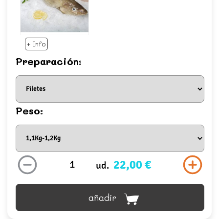
+ Info
Preparación:
Peso:
22,00 €
ud.
añadir