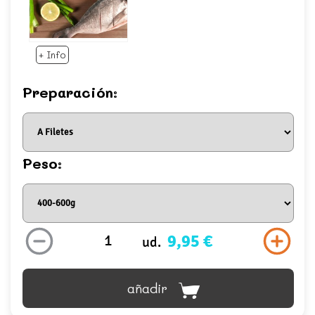
+ Info
Preparación:
Peso:
9,95 €
ud.
añadir