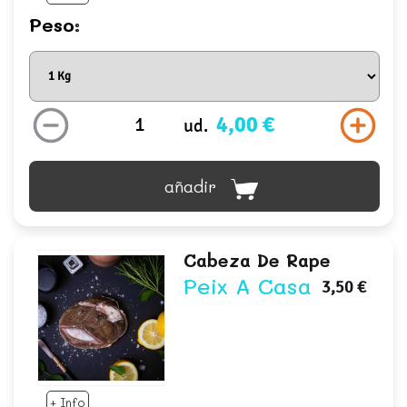
Peso:
4,00 €
ud.
añadir
Cabeza De Rape
Peix A Casa
3,50 €
+ Info