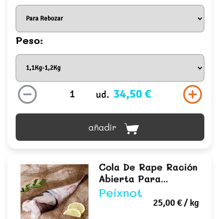
Peso:
34,50 €
ud.
añadir
Cola De Rape Ración
Abierta Para...
Peixnot
25,00 €
/ kg