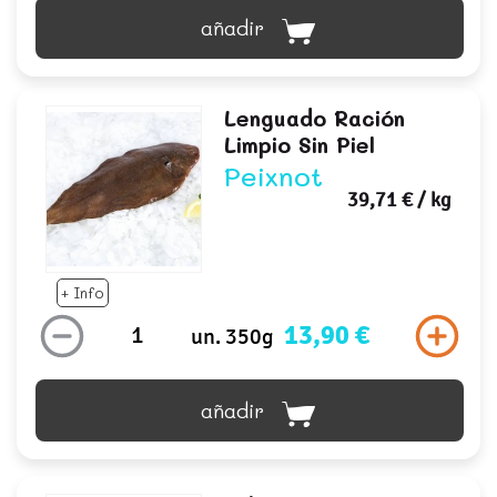
añadir
Lenguado Ración
Limpio Sin Piel
Peixnot
39,71 €
/ kg
+ Info
13,90 €
un. 350g
añadir