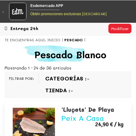
EsDeMercado.com
Esdemercado APP
------------------------
x
[DESCARGAR]
Obtén promociones exclusivas
EsDeMercado.com
te lleva a casa los mejores productos de
los mejores mercados de Barcelona y de productores
locales.
Entrega 24h
Modificar
READ MORE
TE ENCUENTRAS AQUI:
INICIO
PESCADO
EsDeMercado.com
Pescado Blanco
EsDeMercado.com
te lleva a casa los mejores productos de
los mejores mercados de Barcelona y de productores
Mostrando 1 - 24 de 36 artículos
locales.
CATEGORÍAS
FILTRAR POR:
READ MORE
TIENDA
'lluçets' De Playa
Peix A Casa
24,90 €
/ kg