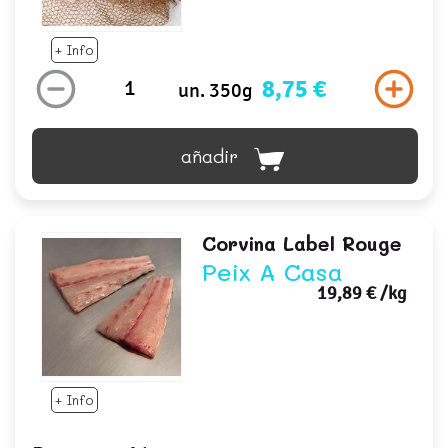
+ Info
8,75 €
un. 350g
añadir
Corvina Label Rouge
Peix A Casa
19,89 €
/kg
+ Info