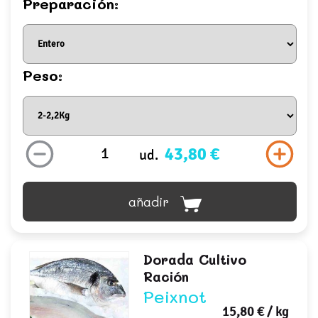
Preparación:
Peso:
43,80 €
ud.
añadir
Dorada Cultivo
Ración
Peixnot
15,80 €
/ kg