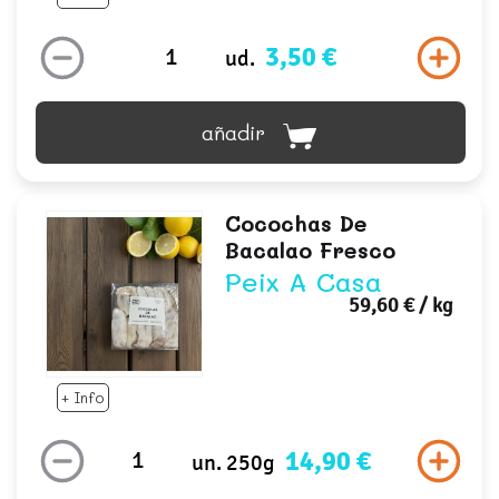
3,50 €
ud.
añadir
Cocochas De
Bacalao Fresco
Peix A Casa
59,60 €
/ kg
+ Info
14,90 €
un. 250g