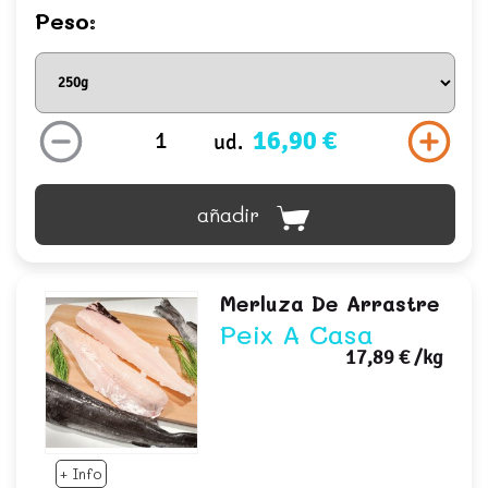
Peso:
16,90 €
ud.
añadir
Merluza De Arrastre
Peix A Casa
17,89 €
/kg
+ Info