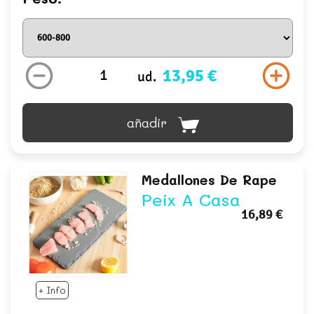
13,95 €
ud.
añadir
Medallones De Rape
Peix A Casa
16,89 €
+ Info