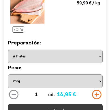
59,90 €
/ kg
+ Info
Preparación:
Peso:
14,95 €
ud.