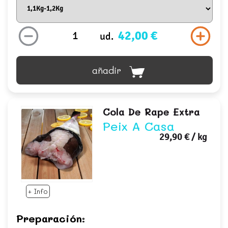
42,00 €
ud.
añadir
Cola De Rape Extra
Peix A Casa
29,90 €
/ kg
+ Info
Preparación: