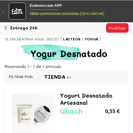
EsDeMercado.com
Esdemercado APP
------------------------
x
[DESCARGAR]
Obtén promociones exclusivas
EsDeMercado.com
te lleva a casa los mejores productos de
los mejores mercados de Barcelona y de productores
locales.
Entrega 24h
Modificar
READ MORE
TE ENCUENTRAS AQUI:
INICIO
LÁCTEOS
YOGUR
EsDeMercado.com
Yogur Desnatado
EsDeMercado.com
te lleva a casa los mejores productos de
los mejores mercados de Barcelona y de productores
Mostrando 1 - 1 de 1 artículo
locales.
TIENDA
FILTRAR POR:
READ MORE
Yogurt Desnatado
Artesanal
Ubach
0,55 €