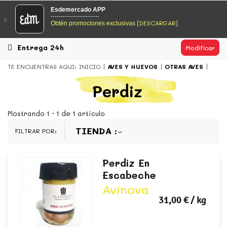
EsDeMercado.com
Esdemercado APP
------------------------
x
[DESCARGAR]
Obtén promociones exclusivas
EsDeMercado.com
te lleva a casa los mejores productos de
los mejores mercados de Barcelona y de productores
locales.
Entrega 24h
Modificar
READ MORE
TE ENCUENTRAS AQUI:
INICIO
AVES Y HUEVOS
OTRAS AVES
EsDeMercado.com
Perdiz
EsDeMercado.com
te lleva a casa los mejores productos de
los mejores mercados de Barcelona y de productores
Mostrando 1 - 1 de 1 artículo
locales.
TIENDA
FILTRAR POR:
READ MORE
Perdiz En
Escabeche
Avinova
31,00 €
/ kg