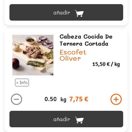
añadir
Cabeza Cocida De
Ternera Cortada
Escofet
Oliver
15,50 €
/ kg
+ Info
7,75 €
kg
añadir