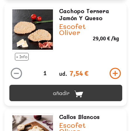
Cachopo Ternera
Jamón Y Queso
Escofet
Oliver
29,00 €
/kg
+ Info
7,54 €
ud.
añadir
Callos Blancos
Escofet