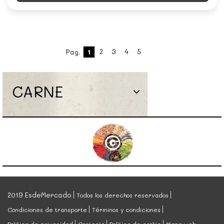
2
3
4
5
Pag.
1
CARNE
2019 EsdeMercado
Todos los derechos reservados
Condiciones de transporte
Términos y condiciones
Política de privacidad
Contacto
Política de cookie
Mapa web