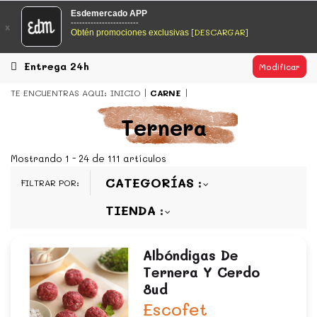
EsDeMercado.com
Esdemercado APP
------------------------
x
[DESCARGAR]
Obtén promociones exclusivas
EsDeMercado.com
te lleva a casa los mejores productos de
los mejores mercados de Barcelona y de productores
locales.
Entrega 24h
Modificar
READ MORE
TE ENCUENTRAS AQUI:
INICIO
CARNE
EsDeMercado.com
Ternera
EsDeMercado.com
te lleva a casa los mejores productos de
los mejores mercados de Barcelona y de productores
Mostrando 1 - 24 de 111 artículos
locales.
CATEGORÍAS
FILTRAR POR:
READ MORE
TIENDA
Albóndigas De
Ternera Y Cerdo
8ud
Escofet