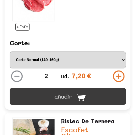
+ Info
Corte:
7,20 €
ud.
añadir
Bistec De Ternera
Escofet