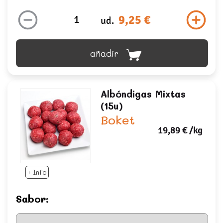
9,25 €
ud.
añadir
Albóndigas Mixtas
(15u)
Boket
19,89 €
/kg
+ Info
Sabor: