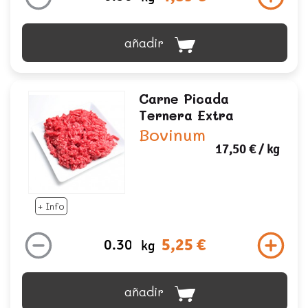
añadir
Carne Picada
Ternera Extra
Bovinum
17,50 €
/ kg
+ Info
5,25 €
kg
añadir