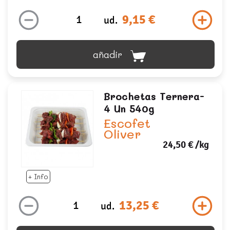
9,15 €
ud.
añadir
Brochetas Ternera-
4 Un 540g
Escofet
Oliver
24,50 €
/kg
+ Info
13,25 €
ud.