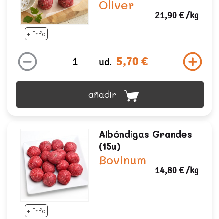
Oliver
21,90 €
/kg
+ Info
5,70 €
ud.
añadir
Albóndigas Grandes
(15u)
Bovinum
14,80 €
/kg
+ Info