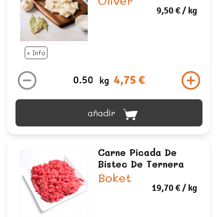
Oliver
9,50 €
/ kg
+ Info
4,75 €
kg
añadir
Carne Picada De
Bistec De Ternera
Boket
19,70 €
/ kg