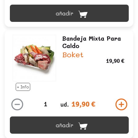
añadir
Bandeja Mixta Para
Caldo
Boket
19,90 €
+ Info
19,90 €
ud.
añadir