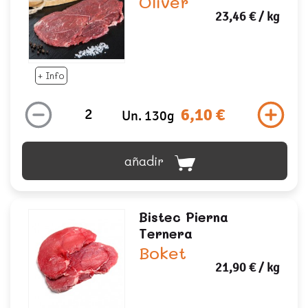
Oliver
23,46 €
/ kg
+ Info
6,10 €
Un. 130g
añadir
Bistec Pierna
Ternera
Boket
21,90 €
/ kg