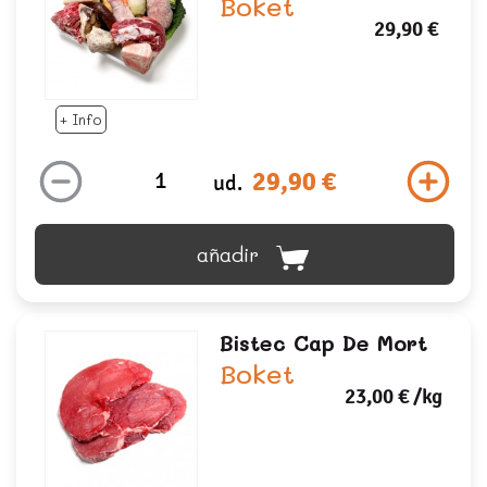
Boket
29,90 €
+ Info
29,90 €
ud.
añadir
Bistec Cap De Mort
Boket
23,00 €
/kg