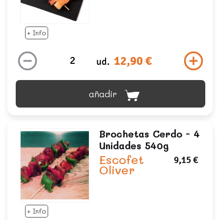
+ Info
12,90 €
ud.
añadir
Brochetas Cerdo - 4
Unidades 540g
Escofet
9,15 €
Oliver
+ Info