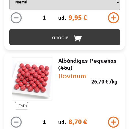
9,95 €
ud.
añadir
Albóndigas Pequeñas
(45u)
Bovinum
26,70 €
/kg
+ Info
8,70 €
ud.