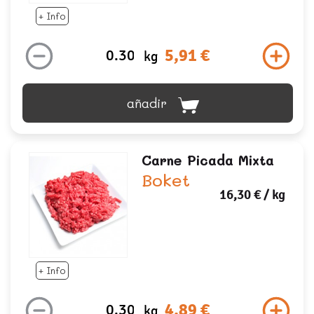
+ Info
5,91 €
kg
añadir
Carne Picada Mixta
Boket
16,30 €
/ kg
+ Info
4,89 €
kg