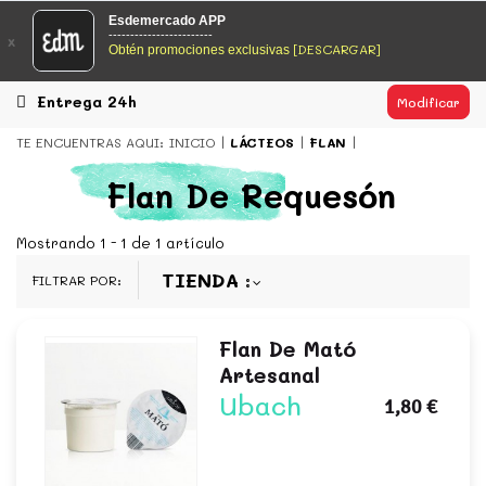
EsDeMercado.com
Esdemercado APP
------------------------
x
[DESCARGAR]
Obtén promociones exclusivas
EsDeMercado.com
te lleva a casa los mejores productos de
los mejores mercados de Barcelona y de productores
locales.
Entrega 24h
Modificar
READ MORE
TE ENCUENTRAS AQUI:
INICIO
LÁCTEOS
FLAN
EsDeMercado.com
Flan De Requesón
EsDeMercado.com
te lleva a casa los mejores productos de
los mejores mercados de Barcelona y de productores
Mostrando 1 - 1 de 1 artículo
locales.
TIENDA
FILTRAR POR:
READ MORE
Flan De Mató
Artesanal
Ubach
1,80 €