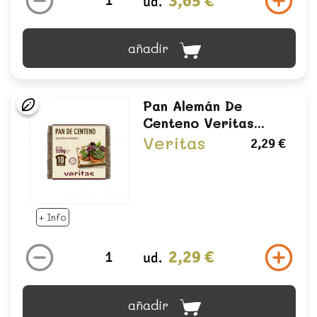
3,65 €
ud.
añadir
Pan Alemán De
Centeno Veritas...
Veritas
2,29 €
+ Info
2,29 €
ud.
añadir