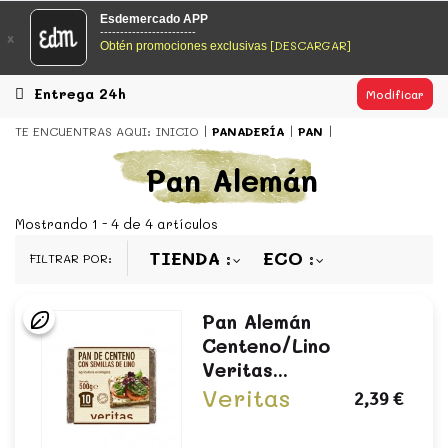
EsDeMercado.com
Esdemercado APP
------------------------
x
[DESCARGAR]
Obtén promociones exclusivas
EsDeMercado.com
te lleva a casa los mejores productos de
los mejores mercados de Barcelona y de productores
locales.
Entrega 24h
Modificar
READ MORE
TE ENCUENTRAS AQUI:
INICIO
PANADERÍA
PAN
EsDeMercado.com
Pan Alemán
EsDeMercado.com
te lleva a casa los mejores productos de
los mejores mercados de Barcelona y de productores
Mostrando 1 - 4 de 4 artículos
locales.
TIENDA
ECO
FILTRAR POR:
READ MORE
Pan Alemán
Centeno/lino
Veritas...
Veritas
2,39 €