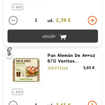
+ Info
2,39 €
ud.
añadir
Pan Alemán De Arroz
S/g Veritas...
Veritas
3,65 €
+ Info