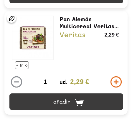
Pan Alemán
Multicereal Veritas...
Veritas
2,29 €
+ Info
2,29 €
ud.
añadir