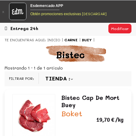
EsDeMercado.com
Esdemercado APP
------------------------
x
[DESCARGAR]
Obtén promociones exclusivas
EsDeMercado.com
te lleva a casa los mejores productos de
los mejores mercados de Barcelona y de productores
locales.
Entrega 24h
Modificar
READ MORE
TE ENCUENTRAS AQUI:
INICIO
CARNE
BUEY
EsDeMercado.com
Bistec
EsDeMercado.com
te lleva a casa los mejores productos de
los mejores mercados de Barcelona y de productores
Mostrando 1 - 1 de 1 artículo
locales.
TIENDA
FILTRAR POR:
READ MORE
Bistec Cap De Mort
Buey
Boket
19,70 €
/kg