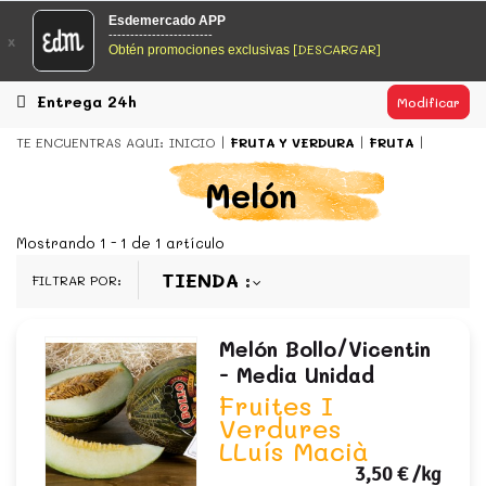
EsDeMercado.com
Esdemercado APP
------------------------
x
[DESCARGAR]
Obtén promociones exclusivas
EsDeMercado.com
te lleva a casa los mejores productos de
los mejores mercados de Barcelona y de productores
locales.
Entrega 24h
Modificar
READ MORE
TE ENCUENTRAS AQUI:
INICIO
FRUTA Y VERDURA
FRUTA
EsDeMercado.com
Melón
EsDeMercado.com
te lleva a casa los mejores productos de
los mejores mercados de Barcelona y de productores
Mostrando 1 - 1 de 1 artículo
locales.
TIENDA
FILTRAR POR:
READ MORE
Melón Bollo/vicentin
- Media Unidad
Fruites I
Verdures
LLuís Macià
3,50 €
/kg