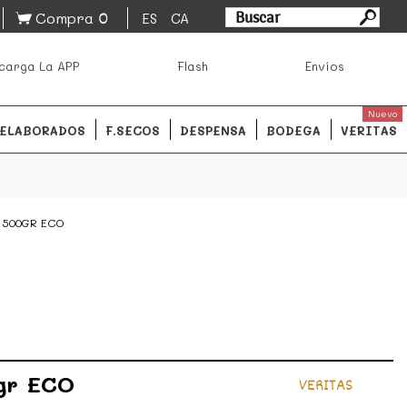
0
Compra
ES
CA
asa los mejores productos de los mejores mercados de
carga La APP
Flash
Envíos
ales.
READ MORE
Nuevo
ELABORADOS
F.SECOS
DESPENSA
BODEGA
VERITAS
 500GR ECO
0gr ECO
VERITAS