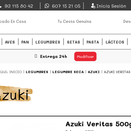
EsDeMercado.com
93 115 80 42
607 15 21 05
Inicia Sesión
os mejores mercados de
EsDeMercado.com
te lleva a c
cado En Casa
Tu Cesta Genuina
Des
Barcelona y de productores loc
READ MORE
AVES
PAN
LEGUMBRES
SETAS
PASTA
LÁCTEOS
Entrega 24h
Modificar
QUI:
INICIO
LEGUMBRES
LEGUMBRE SECA
AZUKI
AZUKI VERITAS
zuki
Azuki Veritas 50