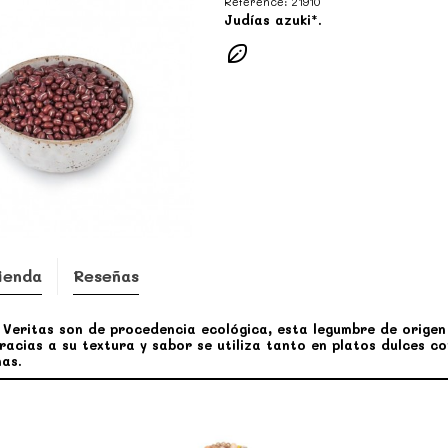
Reference:
21910
Judías azuki*.
ienda
Reseñas
 Veritas son de procedencia ecológica, esta legumbre de origen 
acias a su textura y sabor se utiliza tanto en platos dulces c
as.