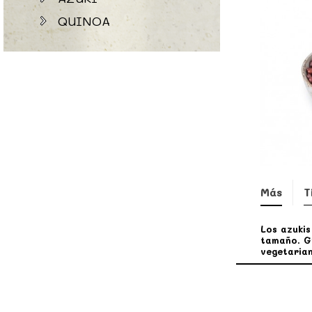
QUINOA
Más
T
Los azukis
tamaño. Gr
vegetarian