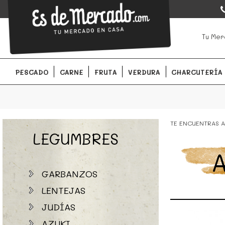
EsDeMercado.com
EsDeMercado.com
te lleva a casa los mejores productos de l
Tu Mer
Barcelona y de productores locales.
PESCADO
CARNE
FRUTA
VERDURA
CHARCUTERÍA
TE ENCUENTRAS A
LEGUMBRES
A
GARBANZOS
LENTEJAS
JUDÍAS
AZUKI