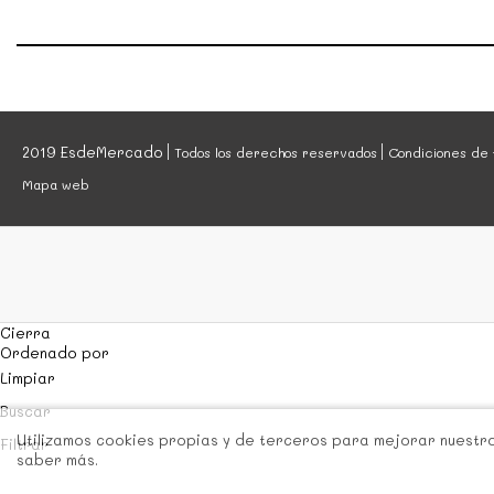
2019 EsdeMercado
Todos los derechos reservados
Condiciones de 
Mapa web
Cierra
Ordenado por
Limpiar
Buscar
Utilizamos cookies propias y de terceros para mejorar nuestros
Filtrar
saber más.