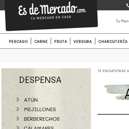
EsDeMercado.com
EsDeMercado.com
te lleva a casa los mejores productos de l
Tu Mer
Barcelona y de productores locales.
PESCADO
CARNE
FRUTA
VERDURA
CHARCUTERÍA
TE ENCUENTRAS A
DESPENSA
ATÚN
MEJILLONES
BERBERECHOS
CALAMARES