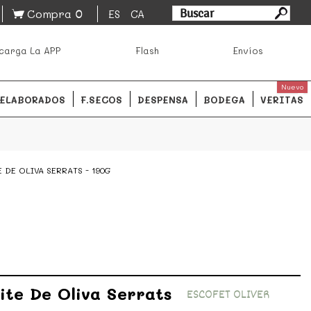
0
Compra
ES
CA
asa los mejores productos de los mejores mercados de
carga La APP
Flash
Envíos
ales.
READ MORE
Nuevo
ELABORADOS
F.SECOS
DESPENSA
BODEGA
VERITAS
 DE OLIVA SERRATS - 190G
ite De Oliva Serrats
ESCOFET OLIVER