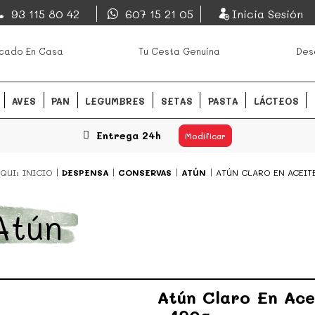
EsDeMercado.com
93 115 80 42
607 15 21 05
Inicia Sesión
os mejores mercados de
EsDeMercado.com
te lleva a c
cado En Casa
Tu Cesta Genuina
Des
Barcelona y de productores loc
READ MORE
AVES
PAN
LEGUMBRES
SETAS
PASTA
LÁCTEOS
Entrega 24h
Modificar
QUI:
INICIO
DESPENSA
CONSERVAS
ATÚN
ATÚN CLARO EN ACEITE
Atún
Atún Claro En Ace