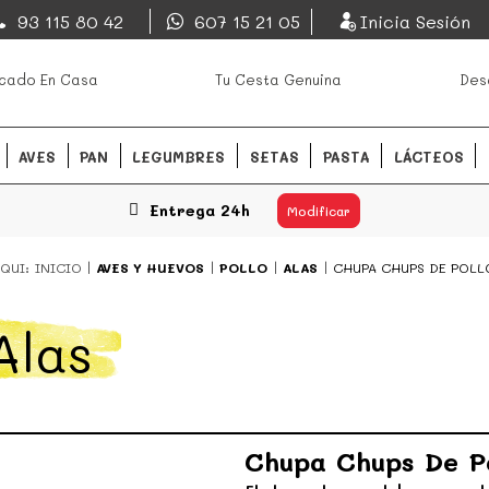
EsDeMercado.com
93 115 80 42
607 15 21 05
Inicia Sesión
os mejores mercados de
EsDeMercado.com
te lleva a c
cado En Casa
Tu Cesta Genuina
Des
Barcelona y de productores loc
READ MORE
AVES
PAN
LEGUMBRES
SETAS
PASTA
LÁCTEOS
Entrega 24h
Modificar
QUI:
INICIO
AVES Y HUEVOS
POLLO
ALAS
CHUPA CHUPS DE POLL
Alas
Chupa Chups De Po