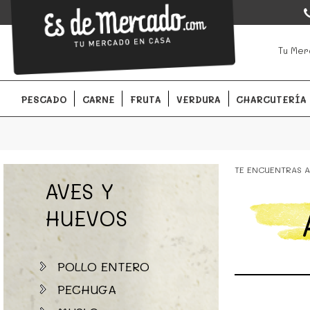
EsDeMercado.com
EsDeMercado.com
te lleva a casa los mejores productos de l
Tu Mer
Barcelona y de productores locales.
PESCADO
CARNE
FRUTA
VERDURA
CHARCUTERÍA
TE ENCUENTRAS A
AVES Y
HUEVOS
POLLO ENTERO
PECHUGA