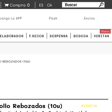
0
Compra
ES
CA
asa los mejores productos de los mejores mercados de
carga La APP
Flash
Envíos
ales.
READ MORE
Nuevo
ELABORADOS
F.SECOS
DESPENSA
BODEGA
VERITAS
O REBOZADOS (10U)
llo Rebozados (10u)
AVINOVA