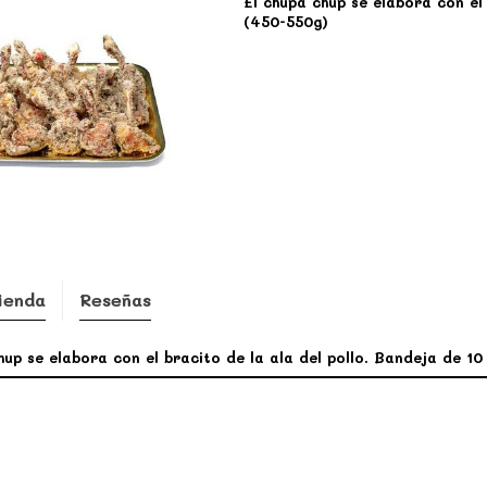
El chupa chup se elabora con el
(450-550g)
ienda
Reseñas
hup se elabora con el bracito de la ala del pollo. Bandeja de 1