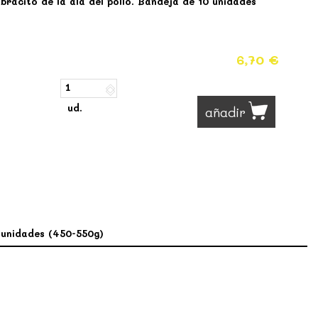
 bracito de la ala del pollo. Bandeja de 10 unidades
6,70 €
ud.
añadir
0 unidades (450-550g)