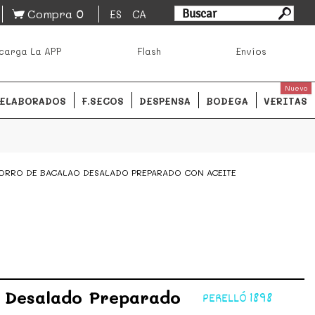
0
Compra
ES
CA
asa los mejores productos de los mejores mercados de
carga La APP
Flash
Envíos
ales.
READ MORE
Nuevo
ELABORADOS
F.SECOS
DESPENSA
BODEGA
VERITAS
ORRO DE BACALAO DESALADO PREPARADO CON ACEITE
 Desalado Preparado
PERELLÓ 1898