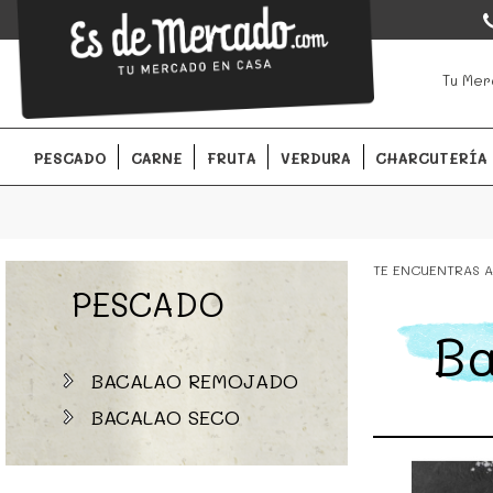
EsDeMercado.com
EsDeMercado.com
te lleva a casa los mejores productos de l
Tu Mer
Barcelona y de productores locales.
PESCADO
CARNE
FRUTA
VERDURA
CHARCUTERÍA
TE ENCUENTRAS A
PESCADO
B
BACALAO REMOJADO
BACALAO SECO