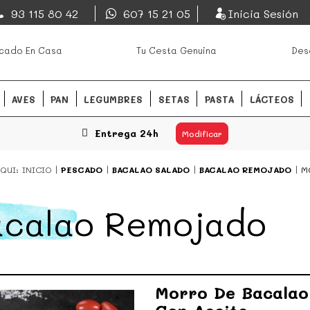
EsDeMercado.com
93 115 80 42
607 15 21 05
Inicia Sesión
os mejores mercados de
EsDeMercado.com
te lleva a c
cado En Casa
Tu Cesta Genuina
Des
Barcelona y de productores loc
READ MORE
AVES
PAN
LEGUMBRES
SETAS
PASTA
LÁCTEOS
Entrega 24h
Modificar
QUI:
INICIO
PESCADO
BACALAO SALADO
BACALAO REMOJADO
M
acalao Remojado
Morro De Bacalao