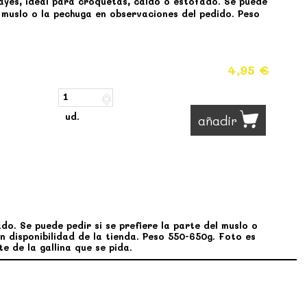
ayés, ideal para croquetas, caldo o estofado. Se puede
el muslo o la pechuga en observaciones del pedido. Peso
4,95 €
ud.
añadir
o. Se puede pedir si se prefiere la parte del muslo o
n disponibilidad de la tienda. Peso 550-650g. Foto es
e de la gallina que se pida.