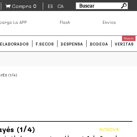
0
Compra
ES
CA
asa los mejores productos de los mejores mercados de
carga La APP
Flash
Envíos
ales.
READ MORE
Nuevo
ELABORADOS
F.SECOS
DESPENSA
BODEGA
VERITAS
YÉS (1/4)
ayés (1/4)
AVINOVA