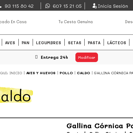
EsDeMercado.com
93 115 80 42
607 15 21 05
Inicia Sesión
os mejores mercados de
EsDeMercado.com
te lleva a c
cado En Casa
Tu Cesta Genuina
Des
Barcelona y de productores loc
READ MORE
AVES
PAN
LEGUMBRES
SETAS
PASTA
LÁCTEOS
Entrega 24h
Modificar
QUI:
INICIO
AVES Y HUEVOS
POLLO
CALDO
GALLINA CÓRNICA PA
aldo
Gallina Córnica P