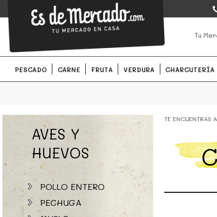
EsDeMercado.com
EsDeMercado.com
te lleva a casa los mejores productos de l
Tu Mer
Barcelona y de productores locales.
PESCADO
CARNE
FRUTA
VERDURA
CHARCUTERÍA
TE ENCUENTRAS A
AVES Y
C
HUEVOS
POLLO ENTERO
PECHUGA