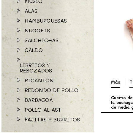
MUSLO
ALAS
HAMBURGUESAS
NUGGETS
SALCHICHAS
CALDO
LIBRITOS Y
REBOZADOS
PICANTÓN
Más
T
REDONDO DE POLLO
Cuarto de 
BARBACOA
la pechuga
de media g
POLLO AL AST
FAJITAS Y BURRITOS