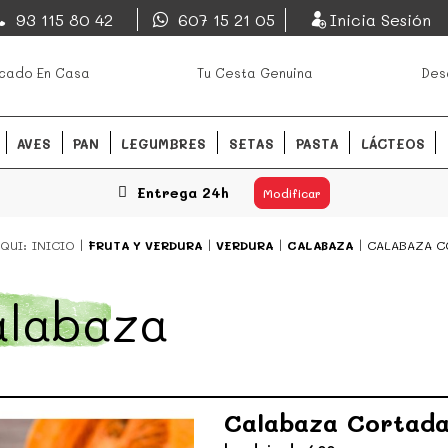
EsDeMercado.com
93 115 80 42
607 15 21 05
Inicia Sesión
os mejores mercados de
EsDeMercado.com
te lleva a c
cado En Casa
Tu Cesta Genuina
Des
Barcelona y de productores loc
READ MORE
AVES
PAN
LEGUMBRES
SETAS
PASTA
LÁCTEOS
Entrega 24h
Modificar
QUI:
INICIO
FRUTA Y VERDURA
VERDURA
CALABAZA
CALABAZA C
alabaza
Calabaza Cortad