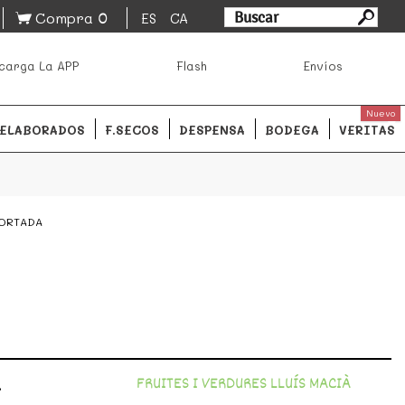
0
Compra
ES
CA
asa los mejores productos de los mejores mercados de
carga La APP
Flash
Envíos
ales.
READ MORE
Nuevo
ELABORADOS
F.SECOS
DESPENSA
BODEGA
VERITAS
ORTADA
a
FRUITES I VERDURES LLUÍS MACIÀ