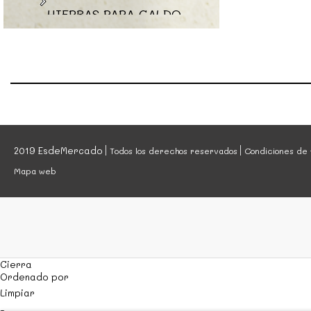
HIERBAS PARA CALDO
JUDÍAS VERDES
LECHUGAS
NABO
PATATA
PEPINO
PIMIENTO
2019 EsdeMercado
Todos los derechos reservados
Condiciones de 
Mapa web
PUERROS
RÁBANO
REMOLACHA
TOMATE
ZANAHORIA
Cierra
Ordenado por
VERDURA CORTADA
Limpiar