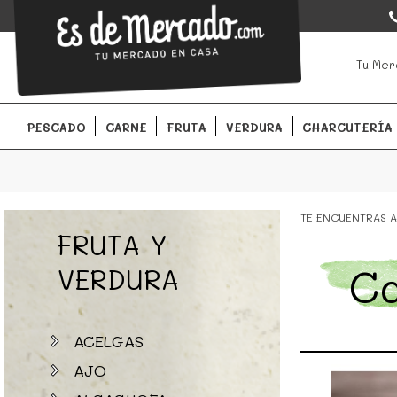
EsDeMercado.com
EsDeMercado.com
te lleva a casa los mejores productos de l
Tu Mer
Barcelona y de productores locales.
PESCADO
CARNE
FRUTA
VERDURA
CHARCUTERÍA
TE ENCUENTRAS A
FRUTA Y
C
VERDURA
ACELGAS
AJO