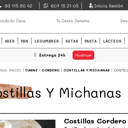
EsDeMercado.com
93 115 80 42
607 15 21 05
Inicia Sesión
os mejores mercados de
EsDeMercado.com
te lleva a c
cado En Casa
Tu Cesta Genuina
Des
Barcelona y de productores loc
READ MORE
AVES
PAN
LEGUMBRES
SETAS
PASTA
LÁCTEOS
Entrega 24h
Modificar
QUI:
INICIO
CARNE
CORDERO
COSTILLAS Y MICHANAS
COSTIL
stillas Y Michanas
Costillas Cordero