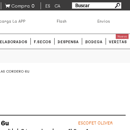
0
Compra
ES
CA
asa los mejores productos de los mejores mercados de
carga La APP
Flash
Envíos
ales.
READ MORE
Nuevo
ELABORADOS
F.SECOS
DESPENSA
BODEGA
VERITAS
LAS CORDERO 6U
 6u
ESCOFET OLIVER