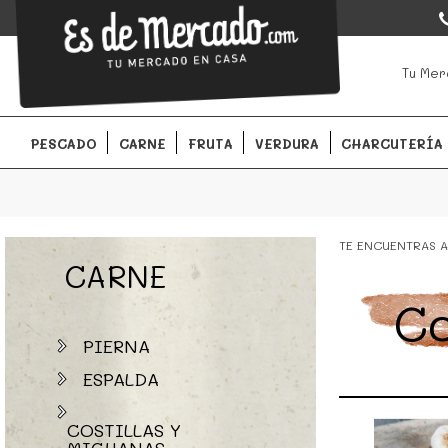
EsDeMercado.com
EsDeMercado.com
te lleva a casa los mejores productos de l
Tu Mer
Barcelona y de productores locales.
PESCADO
CARNE
FRUTA
VERDURA
CHARCUTERÍA
TE ENCUENTRAS A
CARNE
Co
PIERNA
ESPALDA
COSTILLAS Y
MICHANAS