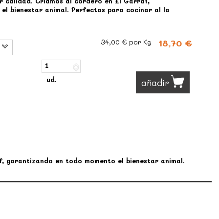
r calidad. Criamos al cordero en El Garraf,
l bienestar animal. Perfectas para cocinar al la
18,70 €
34,00 €
por Kg
ud.
añadir
af, garantizando en todo momento el bienestar animal.