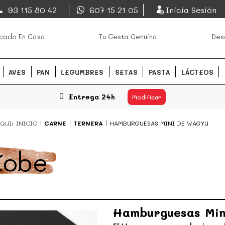
EsDeMercado.com
93 115 80 42
607 15 21 05
Inicia Sesión
os mejores mercados de
EsDeMercado.com
te lleva a c
cado En Casa
Tu Cesta Genuina
Des
Barcelona y de productores loc
READ MORE
AVES
PAN
LEGUMBRES
SETAS
PASTA
LÁCTEOS
Entrega 24h
Modificar
QUI:
INICIO
CARNE
TERNERA
HAMBURGUESAS MINI DE WAGYU
Kobe
Hamburguesas Min