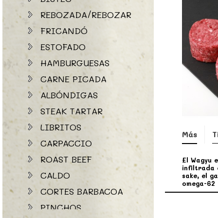
REBOZADA/REBOZAR
FRICANDÓ
ESTOFADO
HAMBURGUESAS
CARNE PICADA
ALBÓNDIGAS
STEAK TARTAR
LIBRITOS
Más
T
CARPACCIO
ROAST BEEF
El Wagyu e
infiltrada
CALDO
sake, el 
omega-62 c
CORTES BARBACOA
PINCHOS