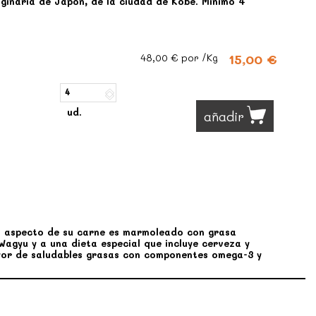
iginaria de Japón, de la ciudad de Kobe. Mínimo 4
15,00 €
48,00 €
por /Kg
ud.
añadir
El aspecto de su carne es marmoleado con grasa
 Wagyu y a una dieta especial que incluye cerveza y
yor de saludables grasas con componentes omega-3 y