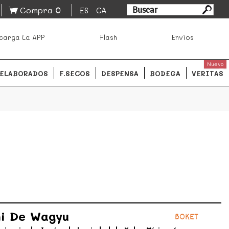
0
Compra
ES
CA
asa los mejores productos de los mejores mercados de
carga La APP
Flash
Envíos
ales.
READ MORE
Nuevo
ELABORADOS
F.SECOS
DESPENSA
BODEGA
VERITAS
i De Wagyu
BOKET