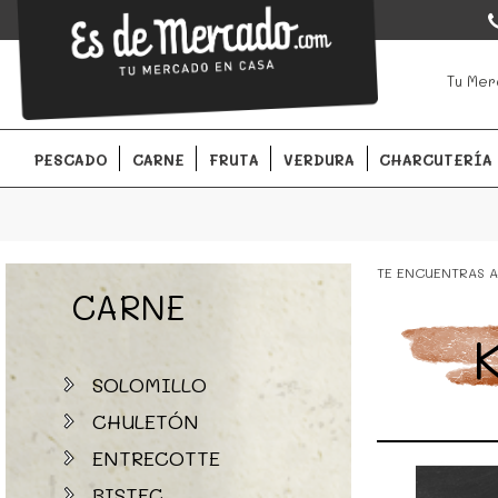
EsDeMercado.com
EsDeMercado.com
te lleva a casa los mejores productos de l
Tu Mer
Barcelona y de productores locales.
PESCADO
CARNE
FRUTA
VERDURA
CHARCUTERÍA
TE ENCUENTRAS A
CARNE
SOLOMILLO
CHULETÓN
ENTRECOTTE
BISTEC