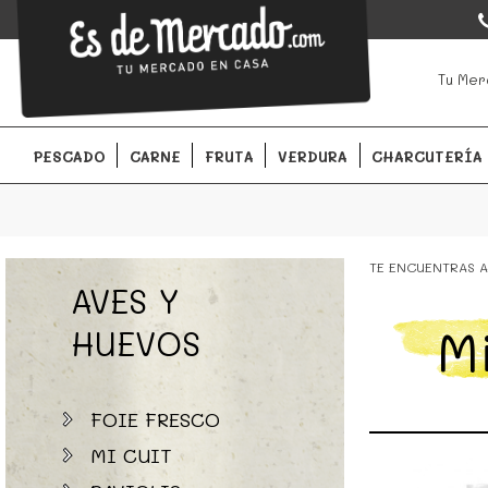
EsDeMercado.com
EsDeMercado.com
te lleva a casa los mejores productos de l
Tu Mer
Barcelona y de productores locales.
PESCADO
CARNE
FRUTA
VERDURA
CHARCUTERÍA
TE ENCUENTRAS A
AVES Y
M
HUEVOS
FOIE FRESCO
MI CUIT