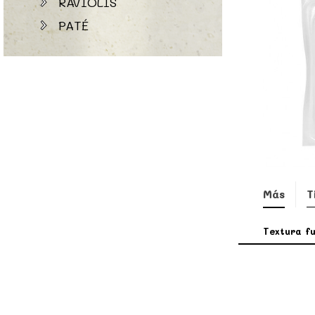
RAVIOLIS
PATÉ
Más
T
Textura fu