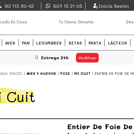
EsDeMercado.com
93 115 80 42
607 15 21 05
Inicia Sesión
os mejores mercados de
EsDeMercado.com
te lleva a c
cado En Casa
Tu Cesta Genuina
Des
Barcelona y de productores loc
READ MORE
AVES
PAN
LEGUMBRES
SETAS
PASTA
LÁCTEOS
Entrega 24h
Modificar
QUI:
INICIO
AVES Y HUEVOS
FOIE
MI CUIT
ENTIER DE FOIE DE 
i Cuit
Entier De Foie De