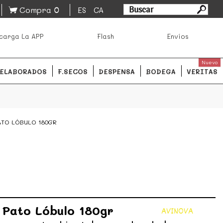
0
Compra
ES
CA
asa los mejores productos de los mejores mercados de
carga La APP
Flash
Envíos
ales.
READ MORE
Nuevo
ELABORADOS
F.SECOS
DESPENSA
BODEGA
VERITAS
PATO LÓBULO 180GR
 Pato Lóbulo 180gr
AVINOVA