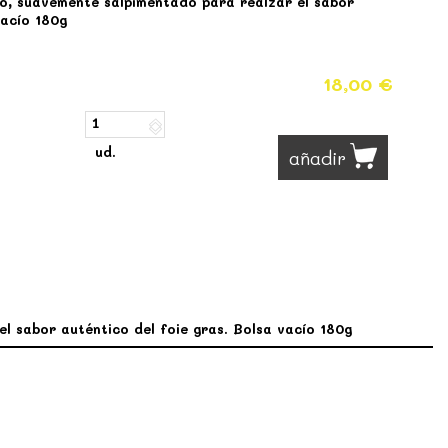
o, suavemente salpimentado para realzar el sabor
vacío 180g
18,00 €
ud.
añadir
l sabor auténtico del foie gras. Bolsa vacío 180g