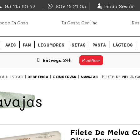
EsDeMercado.com
93 115 80 42
607 15 21 05
Inicia Sesión
os mejores mercados de
EsDeMercado.com
te lleva a c
cado En Casa
Tu Cesta Genuina
Des
Barcelona y de productores loc
READ MORE
AVES
PAN
LEGUMBRES
SETAS
PASTA
LÁCTEOS
Entrega 24h
Modificar
QUI:
INICIO
DESPENSA
CONSERVAS
NAVAJAS
FILETE DE MELVA C
vajas
Filete De Melva C