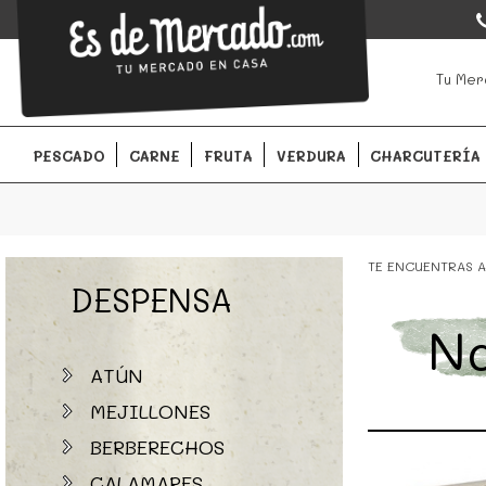
EsDeMercado.com
EsDeMercado.com
te lleva a casa los mejores productos de l
Tu Mer
Barcelona y de productores locales.
PESCADO
CARNE
FRUTA
VERDURA
CHARCUTERÍA
TE ENCUENTRAS A
DESPENSA
Na
ATÚN
MEJILLONES
BERBERECHOS
CALAMARES