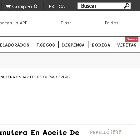
0
Compra
ES
CA
asa los mejores productos de los mejores mercados de
carga La APP
Flash
Envíos
ales.
READ MORE
Nuevo
ELABORADOS
F.SECOS
DESPENSA
BODEGA
VERITAS
ANUTERA EN ACEITE DE OLIVA HERPAC
anutera En Aceite De
PERELLÓ 1898