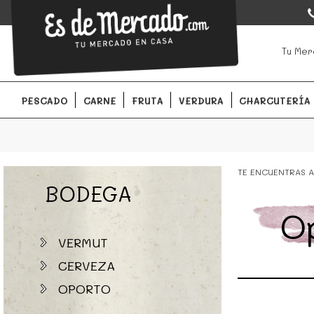
EsDeMercado.com
EsDeMercado.com
te lleva a casa los mejores productos de l
Tu Mer
Barcelona y de productores locales.
PESCADO
CARNE
FRUTA
VERDURA
CHARCUTERÍA
TE ENCUENTRAS A
BODEGA
O
VERMUT
CERVEZA
OPORTO