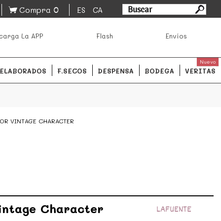
0
Compra
ES
CA
asa los mejores productos de los mejores mercados de
carga La APP
Flash
Envíos
ales.
READ MORE
Nuevo
ELABORADOS
F.SECOS
DESPENSA
BODEGA
VERITAS
OR VINTAGE CHARACTER
intage Character
LAFUENTE