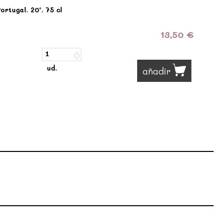
rtugal. 20º. 75 cl
13,50 €
ud.
añadir