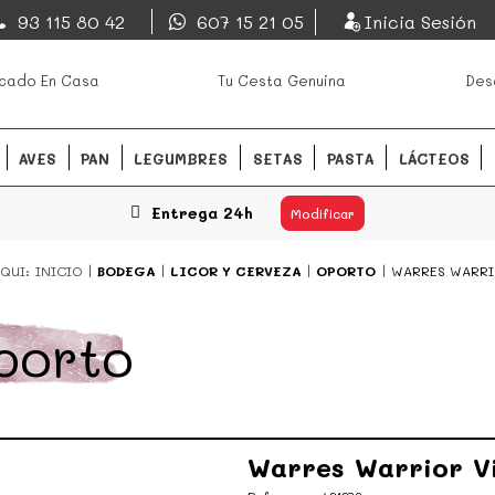
EsDeMercado.com
93 115 80 42
607 15 21 05
Inicia Sesión
os mejores mercados de
EsDeMercado.com
te lleva a c
cado En Casa
Tu Cesta Genuina
Des
Barcelona y de productores loc
READ MORE
AVES
PAN
LEGUMBRES
SETAS
PASTA
LÁCTEOS
Entrega 24h
Modificar
QUI:
INICIO
BODEGA
LICOR Y CERVEZA
OPORTO
WARRES WARRI
porto
Warres Warrior V