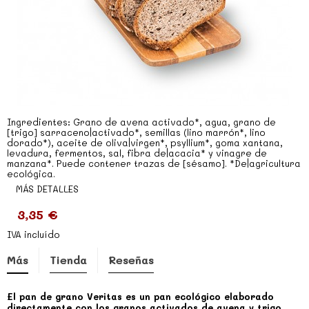
Ingredientes: Grano de avena activado*, agua, grano de
[trigo] sarraceno|activado*, semillas (lino marrón*, lino
dorado*), aceite de oliva|virgen*, psyllium*, goma xantana,
levadura, fermentos, sal, fibra de|acacia* y vinagre de
manzana*. Puede contener trazas de [sésamo]. *De|agricultura
ecológica.
MÁS DETALLES
3,35 €
IVA incluído
Más
Tienda
Reseñas
El pan de grano Veritas es un pan ecológico elaborado
directamente con los granos activados de avena y trigo