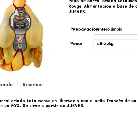
Pollo de corral criado totalmen
Rouge. Alimentación a base de c
JUEVES.
Preparación:
entero limpio
Peso:
1,8-2,2kg
ienda
Reseñas
orral criado totalmente en libertad y con el sello francés de c
en un 70%. Se sirve a partir de JUEVES.