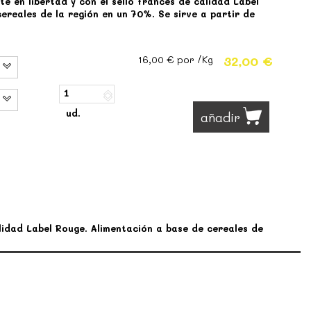
te en libertad y con el sello francés de calidad Label
ereales de la región en un 70%. Se sirve a partir de
32,00 €
16,00 €
por /Kg
ud.
añadir
alidad Label Rouge. Alimentación a base de cereales de