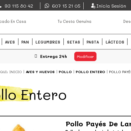
EsDeMercado.com
93 115 80 42
607 15 21 05
Inicia Sesión
os mejores mercados de
EsDeMercado.com
te lleva a c
cado En Casa
Tu Cesta Genuina
Des
Barcelona y de productores loc
READ MORE
AVES
PAN
LEGUMBRES
SETAS
PASTA
LÁCTEOS
Entrega 24h
Modificar
QUI:
INICIO
AVES Y HUEVOS
POLLO
POLLO ENTERO
POLLO PAYÉ
llo Entero
Pollo Payés De La