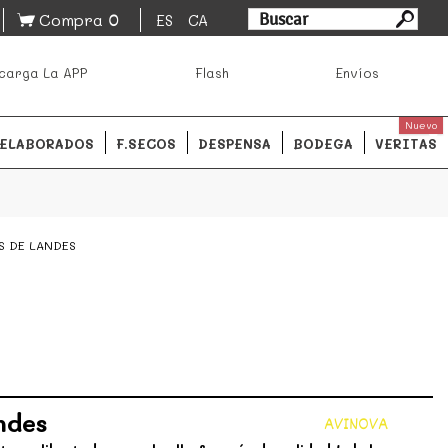
0
Compra
ES
CA
asa los mejores productos de los mejores mercados de
carga La APP
Flash
Envíos
ales.
READ MORE
Nuevo
ELABORADOS
F.SECOS
DESPENSA
BODEGA
VERITAS
S DE LANDES
ndes
AVINOVA