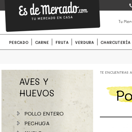
EsDeMercado.com
EsDeMercado.com
te lleva a casa los mejores productos de l
Tu Mer
Barcelona y de productores locales.
PESCADO
CARNE
FRUTA
VERDURA
CHARCUTERÍA
TE ENCUENTRAS A
AVES Y
Po
HUEVOS
POLLO ENTERO
PECHUGA