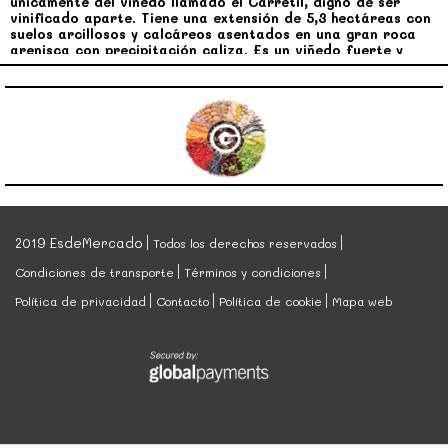
únicamente del viñedo llamado el Carretil, digno de ser
vinificado aparte. Tiene una extensión de 5,3 hectáreas con
suelos arcillosos y calcáreos asentados en una gran roca
arenisca con precipitación caliza. Es un viñedo fuerte y
equilibrado. Cultivado únicamente con métodos ecológicos.
Es un vino con sensaciones de profundidad, con notas de
fruta contenida. En boca destaca por ser un vino tánico
fibroso y escultural. Es una fusión entre los perfiles
maduros y la precisión de los caracteres minerales.
Presenta una crianza de 14 meses en barricas nuevas de
roble francés. Presenta una nariz delicada con aromas a
frutas negras, cítricos, nata y mineral con toque balsámico.
En boca es generoso y con taninos en suspensión. Un vino
equilibrado con el que acompañar carnes rojas o de caza
mayor.
2019 EsdeMercado
Todos los derechos reservados
Condiciones de transporte
Términos y condiciones
Política de privacidad
Contacto
Política de cookie
Mapa web