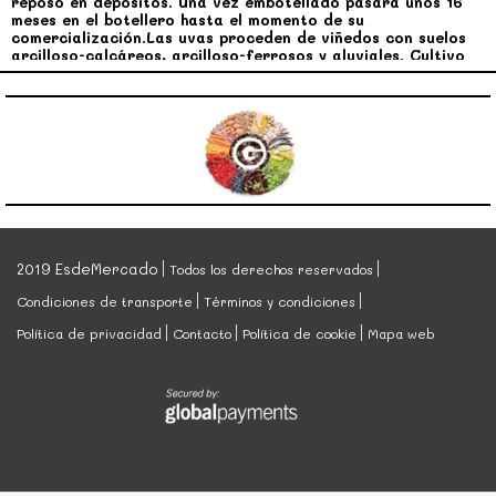
reposo en depósitos. Una vez embotellado pasará unos 16
meses en el botellero hasta el momento de su
comercialización.Las uvas proceden de viñedos con suelos
arcilloso-calcáreos, arcilloso-ferrosos y aluviales. Cultivo
ecológico. La vendimiado se realiza manualmente en cajas
de 15 kilos. En su elaboración, se realiza la fermentación en
tinas de madera Allier durante once días a una temperatura
controlada de entre 24ºC y 28ºC, y con sus propios hollejos
durante 25 días más. Se practican tres remontados al día y
se clarifica con trasiegas periódicas. No se filtra. En nariz
podemos encontrar predominación de aromas a frutas
rojas maduras y a hoja de tabaco. También se adivinan
matices boscosos. En boca tiene buen cuerpo y unos taninos
elegantes resultado de una buena crianza en madera.
Destacan unos sabrosos toques de regaliz.
2019 EsdeMercado
Todos los derechos reservados
Condiciones de transporte
Términos y condiciones
Política de privacidad
Contacto
Política de cookie
Mapa web