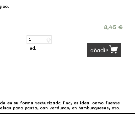
gico.
3,45 €
ud.
añadir
da en su forma texturizada fina, es ideal como fuente
salsas para pasta, con verduras, en hamburguesas, etc.