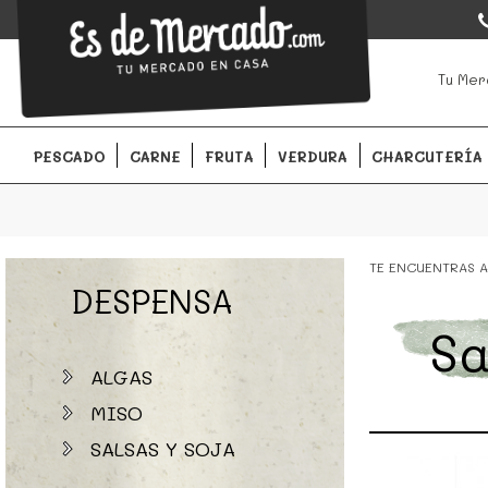
EsDeMercado.com
EsDeMercado.com
te lleva a casa los mejores productos de l
Tu Mer
Barcelona y de productores locales.
PESCADO
CARNE
FRUTA
VERDURA
CHARCUTERÍA
TE ENCUENTRAS A
DESPENSA
Sa
ALGAS
MISO
SALSAS Y SOJA