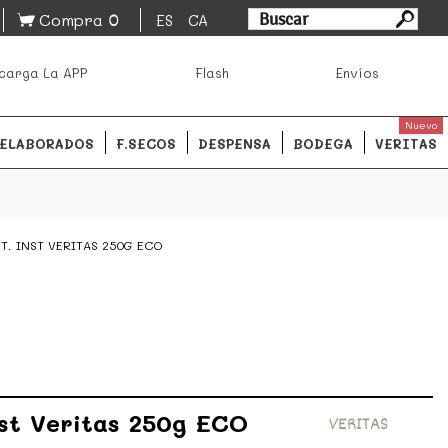
0
Compra
ES
CA
asa los mejores productos de los mejores mercados de
carga La APP
Flash
Envíos
ales.
READ MORE
Nuevo
ELABORADOS
F.SECOS
DESPENSA
BODEGA
VERITAS
T. INST VERITAS 250G ECO
nst Veritas 250g ECO
VERITAS