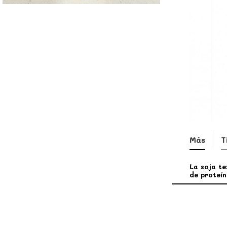
Más
T
La soja te
de proteín