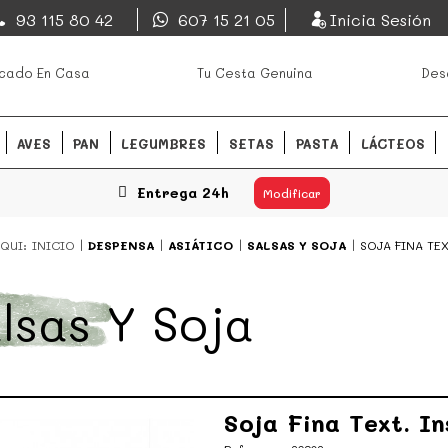
EsDeMercado.com
93 115 80 42
607 15 21 05
Inicia Sesión
os mejores mercados de
EsDeMercado.com
te lleva a c
cado En Casa
Tu Cesta Genuina
Des
Barcelona y de productores loc
READ MORE
AVES
PAN
LEGUMBRES
SETAS
PASTA
LÁCTEOS
Entrega 24h
Modificar
QUI:
INICIO
DESPENSA
ASIÁTICO
SALSAS Y SOJA
SOJA FINA TEX
lsas Y Soja
Soja Fina Text. I