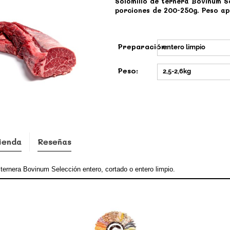
Solomillo de ternera Bovinum S
porciones de 200-250g. Peso ap
Preparación:
entero limpio
Peso:
2,5-2,6kg
ienda
Reseñas
 ternera Bovinum Selección entero, cortado o entero limpio.