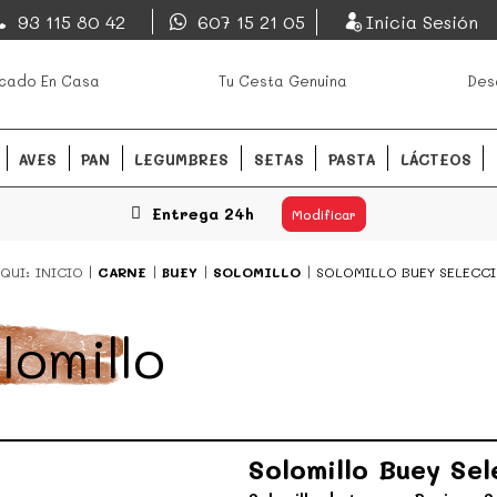
EsDeMercado.com
93 115 80 42
607 15 21 05
Inicia Sesión
os mejores mercados de
EsDeMercado.com
te lleva a c
cado En Casa
Tu Cesta Genuina
Des
Barcelona y de productores loc
READ MORE
AVES
PAN
LEGUMBRES
SETAS
PASTA
LÁCTEOS
Entrega 24h
Modificar
QUI:
INICIO
CARNE
BUEY
SOLOMILLO
SOLOMILLO BUEY SELECC
lomillo
Solomillo Buey Se