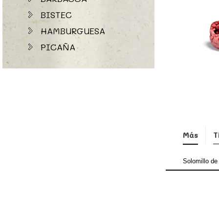
BISTEC
HAMBURGUESA
PICAÑA
Más
T
Solomillo de