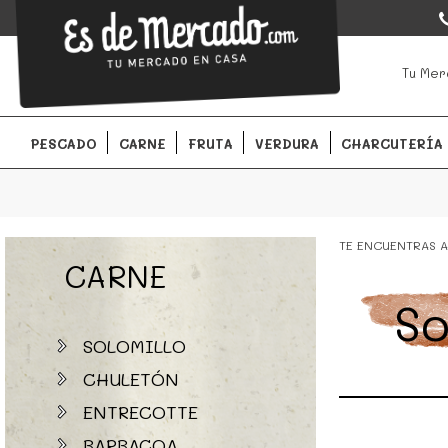
EsDeMercado.com
EsDeMercado.com
te lleva a casa los mejores productos de l
Tu Mer
Barcelona y de productores locales.
PESCADO
CARNE
FRUTA
VERDURA
CHARCUTERÍA
TE ENCUENTRAS A
CARNE
So
SOLOMILLO
CHULETÓN
ENTRECOTTE
BARBACOA