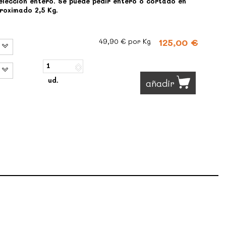
elección entero
. Se puede pedir entero o cortado en
roximado 2,5 Kg.
125,00 €
49,90 €
por Kg
ud.
añadir