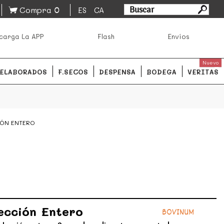
0
Compra
ES
CA
asa los mejores productos de los mejores mercados de
carga La APP
Flash
Envíos
ales.
READ MORE
Nuevo
ELABORADOS
F.SECOS
DESPENSA
BODEGA
VERITAS
IÓN ENTERO
lección Entero
BOVINUM