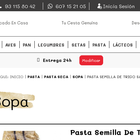
EsDeMercado.com
93 115 80 42
607 15 21 05
Inicia Sesión
os mejores mercados de
EsDeMercado.com
te lleva a c
cado En Casa
Tu Cesta Genuina
Des
Barcelona y de productores loc
READ MORE
AVES
PAN
LEGUMBRES
SETAS
PASTA
LÁCTEOS
Entrega 24h
Modificar
QUI:
INICIO
PASTA
PASTA SECA
SOPA
PASTA SEMILLA DE TRIGO 
Sopa
Pasta Semilla De 