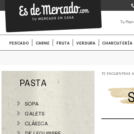
EsDeMercado.com
EsDeMercado.com
te lleva a casa los mejores productos de l
Tu Mer
Barcelona y de productores locales.
PESCADO
CARNE
FRUTA
VERDURA
CHARCUTERÍA
TE ENCUENTRAS A
PASTA
SOPA
GALETS
CLÁSICA
DE LEGUMBRE