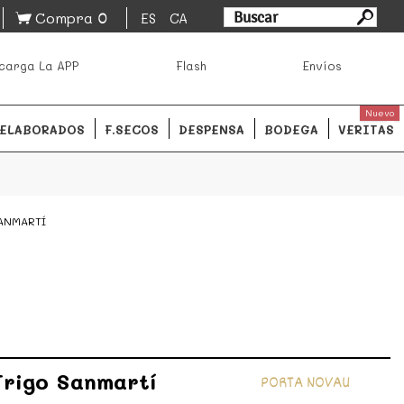
0
Compra
ES
CA
asa los mejores productos de los mejores mercados de
carga La APP
Flash
Envíos
ales.
READ MORE
Nuevo
ELABORADOS
F.SECOS
DESPENSA
BODEGA
VERITAS
SANMARTÍ
Trigo Sanmartí
PORTA NOVAU