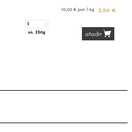
2,50 €
10,00 €
por / kg
un. 250g
añadir