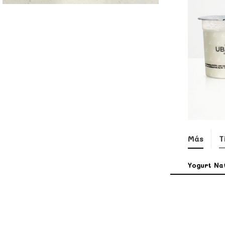
Más
T
Yogurt Nat