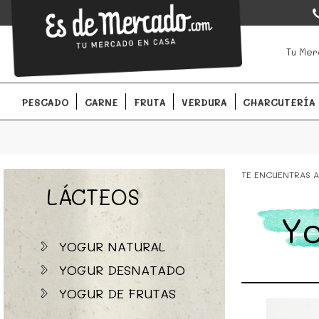
EsDeMercado.com
EsDeMercado.com
te lleva a casa los mejores productos de l
Tu Mer
Barcelona y de productores locales.
PESCADO
CARNE
FRUTA
VERDURA
CHARCUTERÍA
TE ENCUENTRAS A
LÁCTEOS
Yo
YOGUR NATURAL
YOGUR DESNATADO
YOGUR DE FRUTAS