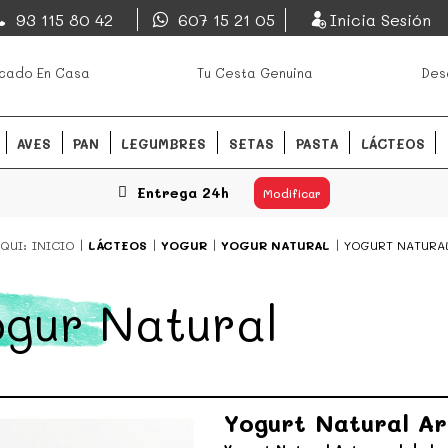
EsDeMercado.com
93 115 80 42
607 15 21 05
Inicia Sesión
os mejores mercados de
EsDeMercado.com
te lleva a c
cado En Casa
Tu Cesta Genuina
Des
Barcelona y de productores loc
READ MORE
AVES
PAN
LEGUMBRES
SETAS
PASTA
LÁCTEOS
Entrega 24h
Modificar
QUI:
INICIO
LÁCTEOS
YOGUR
YOGUR NATURAL
YOGURT NATURA
gur Natural
Yogurt Natural Ar