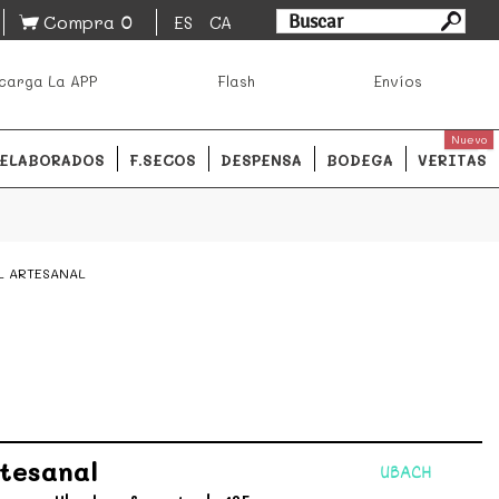
0
Compra
ES
CA
asa los mejores productos de los mejores mercados de
carga La APP
Flash
Envíos
ales.
READ MORE
Nuevo
ELABORADOS
F.SECOS
DESPENSA
BODEGA
VERITAS
L ARTESANAL
tesanal
UBACH