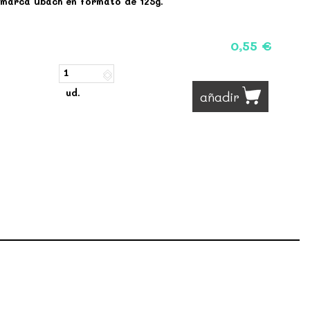
 marca Ubach en formato de 125g.
0,55 €
ud.
añadir