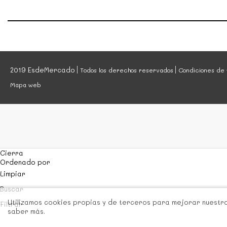
2019 EsdeMercado
Todos los derechos reservados
Condiciones de 
Mapa web
Cierra
Ordenado por
Limpiar
Buscar
Utilizamos cookies propias y de terceros para mejorar nuestros
Filtrar
saber más.