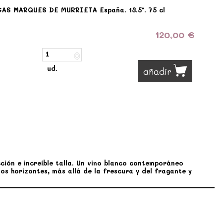
GAS MARQUES DE MURRIETA España. 13.5º. 75 cl
120,00 €
ud.
añadir
ión e increíble talla. Un vino blanco contemporáneo
s horizontes, más allá de la frescura y del fragante y