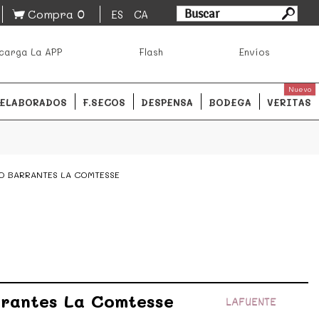
0
Compra
ES
CA
asa los mejores productos de los mejores mercados de
carga La APP
Flash
Envíos
ales.
READ MORE
Nuevo
ELABORADOS
F.SECOS
DESPENSA
BODEGA
VERITAS
O BARRANTES LA COMTESSE
rrantes La Comtesse
LAFUENTE