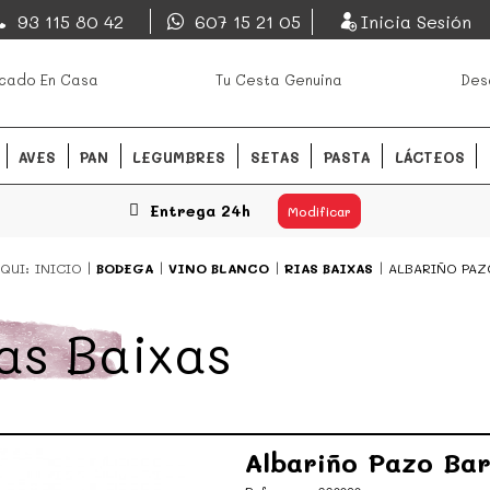
EsDeMercado.com
93 115 80 42
607 15 21 05
Inicia Sesión
os mejores mercados de
EsDeMercado.com
te lleva a c
cado En Casa
Tu Cesta Genuina
Des
Barcelona y de productores loc
READ MORE
AVES
PAN
LEGUMBRES
SETAS
PASTA
LÁCTEOS
Entrega 24h
Modificar
QUI:
INICIO
BODEGA
VINO BLANCO
RIAS BAIXAS
ALBARIÑO PAZ
as Baixas
Albariño Pazo Ba