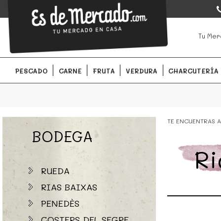
EsDeMercado.com
EsDeMercado.com
te lleva a casa los mejores productos de l
Tu Mer
Barcelona y de productores locales.
PESCADO
CARNE
FRUTA
VERDURA
CHARCUTERÍA
TE ENCUENTRAS A
BODEGA
Ri
RUEDA
RIAS BAIXAS
PENEDÈS
COSTERS DEL SEGRE