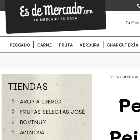
EsDeMercado.com
EsDeMercado.com
te lleva a casa los mejores productos de l
Tu Mer
Barcelona y de productores locales.
PESCADO
CARNE
FRUTA
VERDURA
CHARCUTERÍA
TE ENCUENTRAS
TIENDAS
Pe
AROMA IBÈRIC
FRUTAS SELECTAS JOSÉ
BOVINUM
Pei
AVINOVA