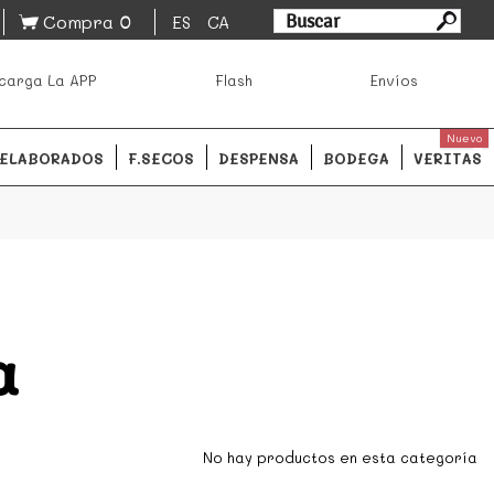
0
Compra
ES
CA
asa los mejores productos de los mejores mercados de
carga La APP
Flash
Envíos
ales.
READ MORE
Nuevo
ELABORADOS
F.SECOS
DESPENSA
BODEGA
VERITAS
a
No hay productos en esta categoría