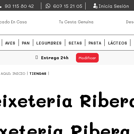
EsDeMercado.com
93 115 80 42
607 15 21 05
Inicia Sesión
os mejores mercados de
EsDeMercado.com
te lleva a c
cado En Casa
Tu Cesta Genuina
Des
Barcelona y de productores loc
READ MORE
AVES
PAN
LEGUMBRES
SETAS
PASTA
LÁCTEOS
Entrega 24h
Modificar
 AQUI:
INICIO
TIENDAS
ixeteria Riber
xeteria Ribera