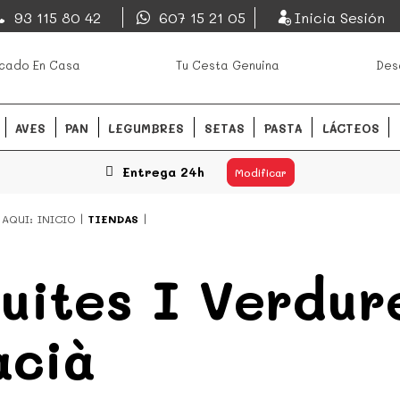
EsDeMercado.com
93 115 80 42
607 15 21 05
Inicia Sesión
os mejores mercados de
EsDeMercado.com
te lleva a c
cado En Casa
Tu Cesta Genuina
Des
Barcelona y de productores loc
READ MORE
AVES
PAN
LEGUMBRES
SETAS
PASTA
LÁCTEOS
Entrega 24h
Modificar
 AQUI:
INICIO
TIENDAS
uites I Verdur
acià