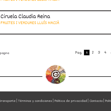
Ciruela Claudia Reina
FRUITES I VERDURES LLUÍS MACIÀ
2
3
4
Pag.
1
 pagina
transporte
Términos y condiciones
Política de privacidad
Contacto
Polí