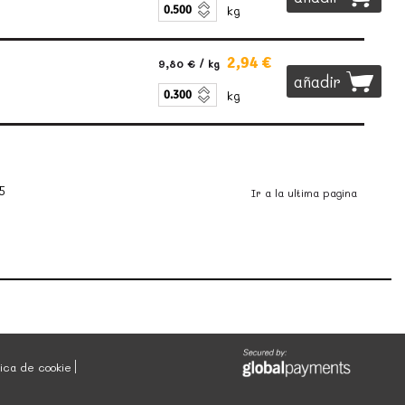
kg
2,94 €
9,80 €
/ kg
añadir
kg
5
Ir a la ultima pagina
tica de cookie