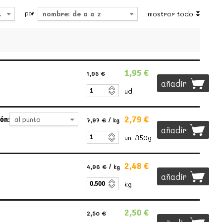
por
4
nombre: de a a z
mostrar todo
1,95 €
1,95 €
añadir
ud.
2,79 €
ón:
al punto
7,97 €
/ kg
añadir
un. 350g
2,48 €
4,96 €
/ kg
añadir
kg
2,50 €
2,50 €