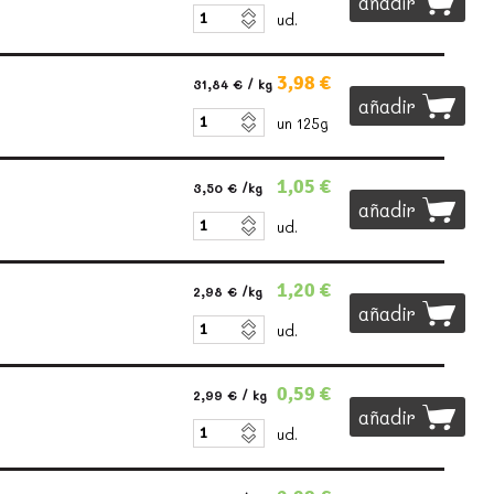
añadir
ud.
3,98 €
31,84 €
/ kg
añadir
un 125g
1,05 €
3,50 €
/kg
añadir
ud.
1,20 €
2,98 €
/kg
añadir
ud.
0,59 €
2,99 €
/ kg
añadir
ud.