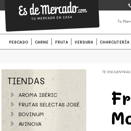
EsDeMercado.com
EsDeMercado.com
te lleva a casa los mejores productos de l
Tu Mer
Barcelona y de productores locales.
PESCADO
CARNE
FRUTA
VERDURA
CHARCUTERÍA
TE ENCUENTRAS
TIENDAS
Fr
AROMA IBÈRIC
FRUTAS SELECTAS JOSÉ
M
BOVINUM
AVINOVA