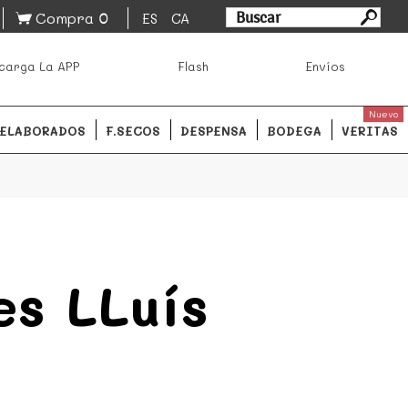
0
Compra
ES
CA
asa los mejores productos de los mejores mercados de
carga La APP
Flash
Envíos
ales.
READ MORE
Nuevo
ELABORADOS
F.SECOS
DESPENSA
BODEGA
VERITAS
es LLuís