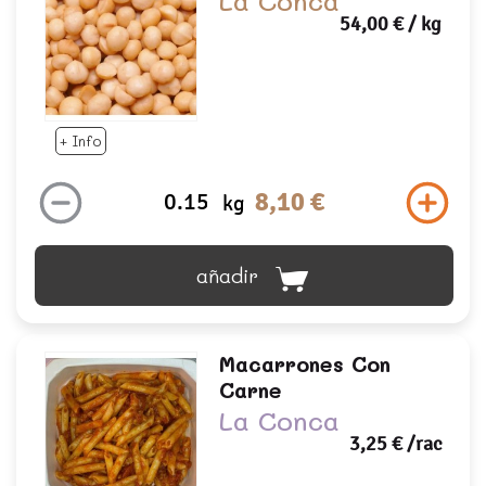
La Conca
54,00 €
/ kg
+ Info
8,10 €
kg
añadir
Macarrones Con
Carne
La Conca
3,25 €
/rac