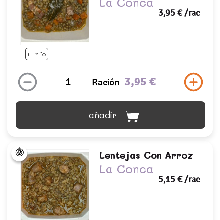
La Conca
3,95 €
/rac
+ Info
3,95 €
Ración
añadir
Lentejas Con Arroz
La Conca
5,15 €
/rac