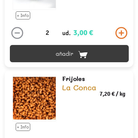
+ Info
3,00 €
ud.
añadir
Frijoles
La Conca
7,20 €
/ kg
+ Info