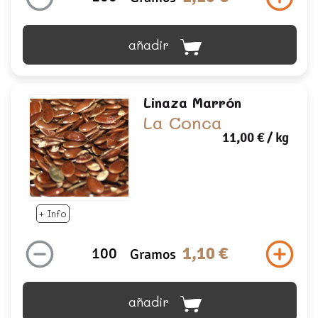
añadir
Linaza Marrón
La Conca
11,00 €
/ kg
+ Info
1,10 €
Gramos
añadir