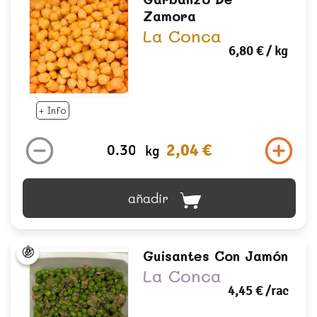
Zamora
La Conca
6,80 €
/ kg
+ Info
2,04 €
kg
añadir
Guisantes Con Jamón
La Conca
4,45 €
/rac