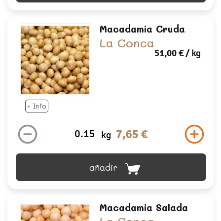
Macadamia Cruda
La Conca
51,00 €
/ kg
+ Info
7,65 €
kg
añadir
Macadamia Salada