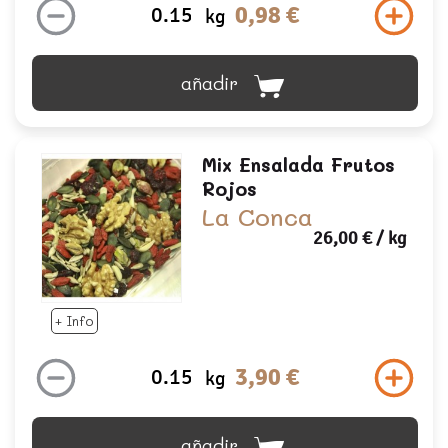
0,98 €
kg
añadir
Mix Ensalada Frutos
Rojos
La Conca
26,00 €
/ kg
+ Info
3,90 €
kg
añadir