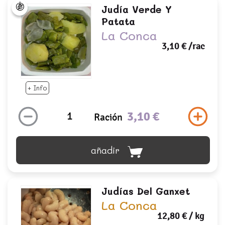
Judía Verde Y
Patata
La Conca
3,10 €
/rac
+ Info
3,10 €
Ración
añadir
Judías Del Ganxet
La Conca
12,80 €
/ kg