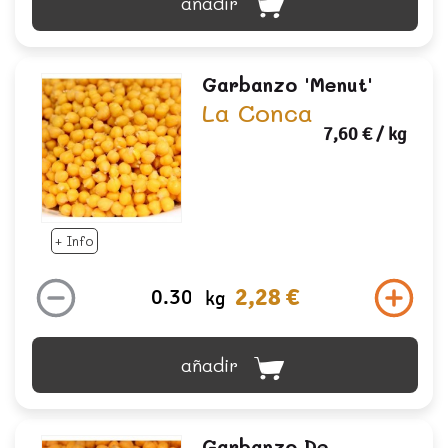
añadir
Garbanzo 'menut'
La Conca
7,60 €
/ kg
+ Info
2,28 €
kg
añadir
Garbanzo De