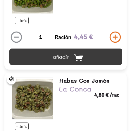
+ Info
4,45 €
Ración
añadir
Habas Con Jamón
La Conca
4,80 €
/rac
+ Info