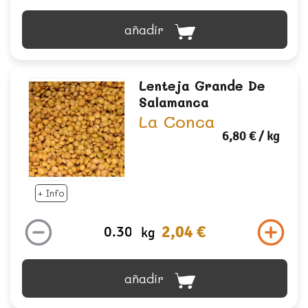
añadir
Lenteja Grande De
Salamanca
La Conca
6,80 €
/ kg
+ Info
2,04 €
kg
añadir