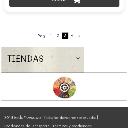
1
2
4
5
Pag.
3
TIENDAS
2019 EsdeMercado
Todos los derechos reservados
Condiciones de transporte
Términos y condiciones