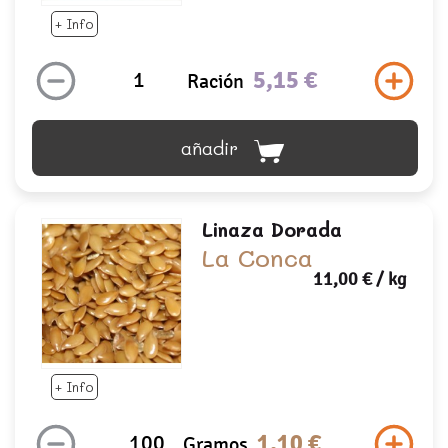
+ Info
5,15 €
Ración
añadir
Linaza Dorada
La Conca
11,00 €
/ kg
+ Info
1,10 €
Gramos