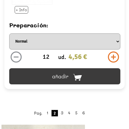
+ Info
Preparación:
4,56 €
ud.
añadir
1
3
4
5
6
Pag.
2