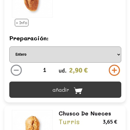
+ Info
Preparación:
2,90 €
ud.
añadir
Chusco De Nueces
Turris
3,65 €