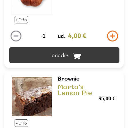
+ Info
4,00 €
ud.
añadir
Brownie
Marta's
Lemon Pie
35,00 €
+ Info