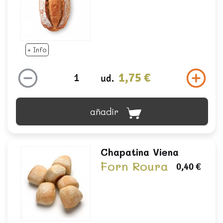
+ Info
1,75 €
ud.
añadir
Chapatina Viena
Forn Roura
0,40 €