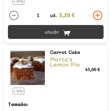
+ Info
3,20 €
ud.
añadir
Carrot Cake
Marta's
Lemon Pie
45,00 €
+ Info
Tamaño: