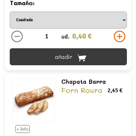
Tamaño:
0,40 €
ud.
añadir
Chapata Barra
Forn Roura
2,45 €
+ Info