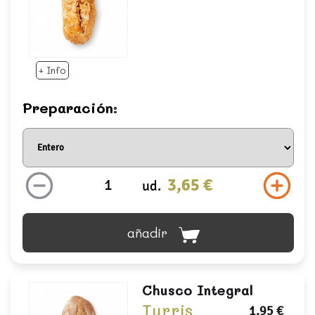
+ Info
Preparación:
3,65 €
ud.
añadir
Chusco Integral
Turris
1,95 €