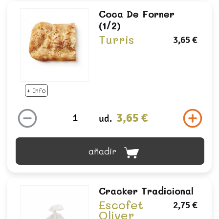
Coca De Forner
(1/2)
Turris
3,65 €
+ Info
3,65 €
ud.
añadir
Cracker Tradicional
Escofet
2,75 €
Oliver