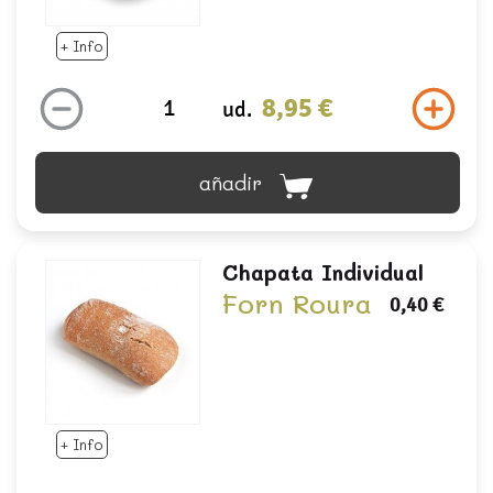
+ Info
8,95 €
ud.
añadir
Chapata Individual
Forn Roura
0,40 €
+ Info