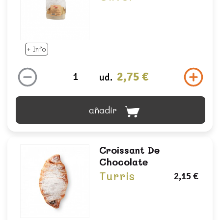
+ Info
2,75 €
ud.
añadir
Croissant De
Chocolate
Turris
2,15 €