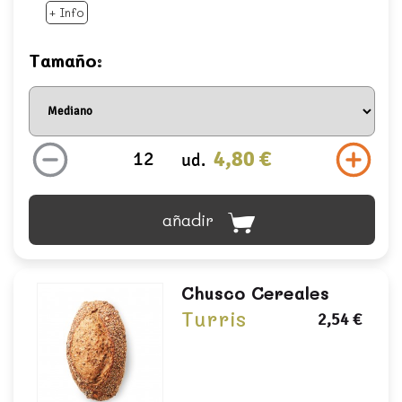
+ Info
Tamaño:
4,80 €
ud.
añadir
Chusco Cereales
Turris
2,54 €