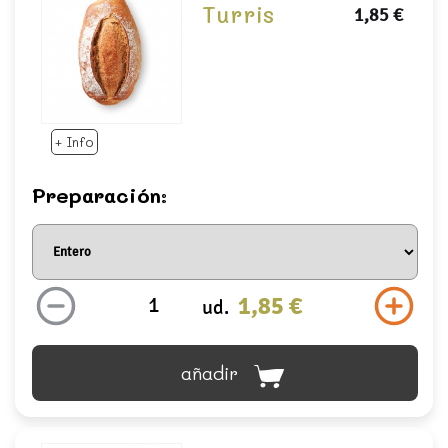
Turris
1,85 €
+ Info
Preparación:
1,85 €
ud.
añadir