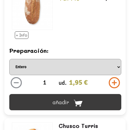
+ Info
Preparación:
1,95 €
ud.
añadir
Chusco Turris