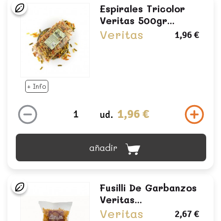
Espirales Tricolor
Veritas 500gr...
Veritas
1,96 €
+ Info
1,96 €
ud.
añadir
Fusilli De Garbanzos
Veritas...
Veritas
2,67 €