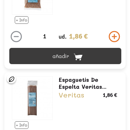
+ Info
1,86 €
ud.
añadir
Espaguetis De
Espelta Veritas...
Veritas
1,86 €
+ Info