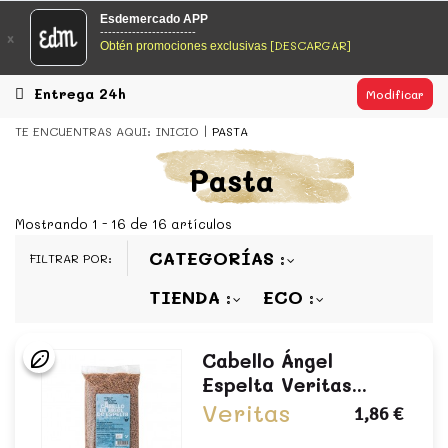
EsDeMercado.com
Esdemercado APP
------------------------
x
[DESCARGAR]
Obtén promociones exclusivas
EsDeMercado.com
te lleva a casa los mejores productos de
los mejores mercados de Barcelona y de productores
locales.
Entrega 24h
Modificar
READ MORE
TE ENCUENTRAS AQUI:
INICIO
PASTA
EsDeMercado.com
Pasta
EsDeMercado.com
te lleva a casa los mejores productos de
los mejores mercados de Barcelona y de productores
Mostrando 1 - 16 de 16 artículos
locales.
CATEGORÍAS
FILTRAR POR:
READ MORE
TIENDA
ECO
Cabello Ángel
Espelta Veritas...
Veritas
1,86 €