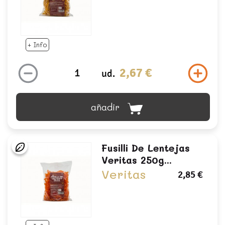
+ Info
2,67 €
ud.
añadir
Fusilli De Lentejas
Veritas 250g...
Veritas
2,85 €