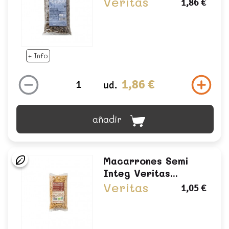
Veritas
1,86 €
+ Info
1,86 €
ud.
añadir
Macarrones Semi
Integ Veritas...
Veritas
1,05 €