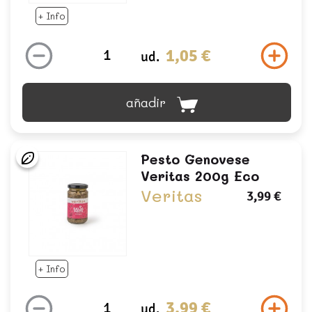
+ Info
1,05 €
ud.
añadir
Pesto Genovese
Veritas 200g Eco
Veritas
3,99 €
+ Info
3,99 €
ud.