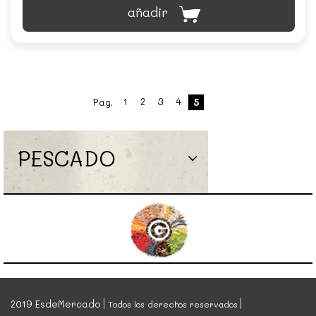
añadir
1
2
3
4
Pag.
5
PESCADO
2019 EsdeMercado
Todos los derechos reservados