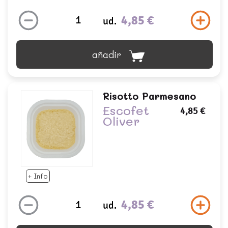
4,85 €
ud.
añadir
Risotto Parmesano
Escofet
4,85 €
Oliver
+ Info
4,85 €
ud.