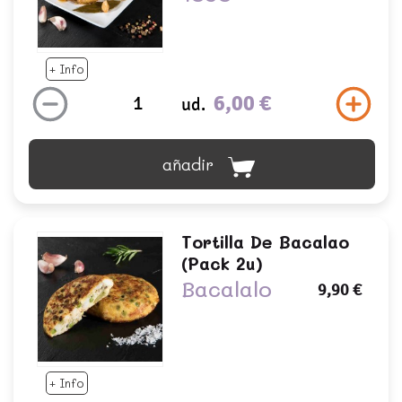
+ Info
6,00 €
ud.
añadir
Tortilla De Bacalao
(pack 2u)
Bacalalo
9,90 €
+ Info