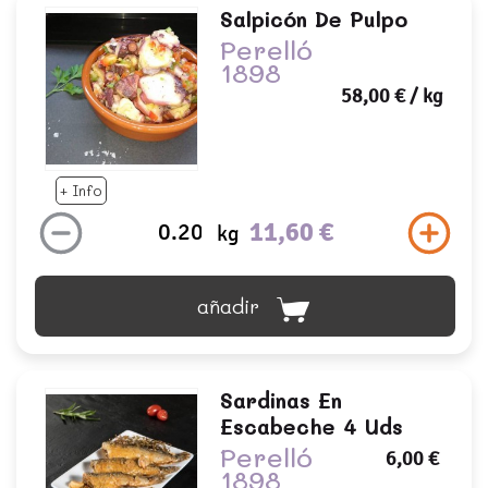
Salpicón De Pulpo
Perelló
1898
58,00 €
/ kg
+ Info
11,60 €
kg
añadir
Sardinas En
Escabeche 4 Uds
Perelló
6,00 €
1898