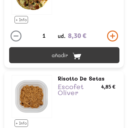
+ Info
8,30 €
ud.
añadir
Risotto De Setas
Escofet
4,85 €
Oliver
+ Info