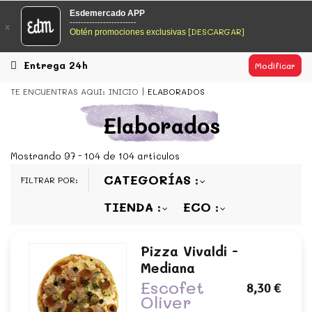
EsDeMercado.com
Esdemercado APP
------------------------
x
[DESCARGAR]
Obtén promociones exclusivas
EsDeMercado.com
te lleva a casa los mejores productos de
los mejores mercados de Barcelona y de productores
locales.
Entrega 24h
Modificar
READ MORE
TE ENCUENTRAS AQUI:
INICIO
ELABORADOS
EsDeMercado.com
Elaborados
EsDeMercado.com
te lleva a casa los mejores productos de
los mejores mercados de Barcelona y de productores
Mostrando 97 - 104 de 104 artículos
locales.
CATEGORÍAS
FILTRAR POR:
READ MORE
TIENDA
ECO
Pizza Vivaldi -
Mediana
Escofet
8,30 €
Oliver